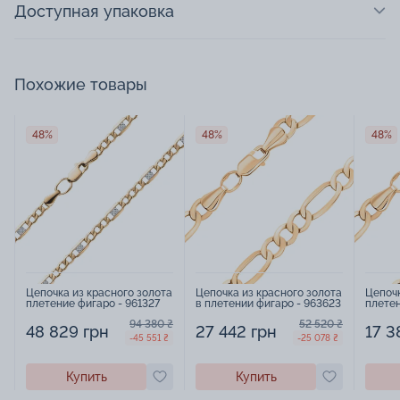
Доступная упаковка
Похожие товары
48%
48%
48%
Цепочка из красного золота
Цепочка из красного золота
Цепочк
плетение фигаро - 961327
в плетении фигаро - 963623
плетен
94 380 ₴
52 520 ₴
48 829 грн
27 442 грн
17 3
-45 551 ₴
-25 078 ₴
Купить
Купить