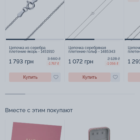
Цепочка из серебра
Цепочка серебряная
Цепоч
плетение якорь - 1451910
плетение гольф - 1485343
плетен
3 560 ₴
2 128 ₴
1 793 грн
1 072 грн
1 29
-1 767 ₴
-1 056 ₴
Купить
Купить
Вместе с этим покупают