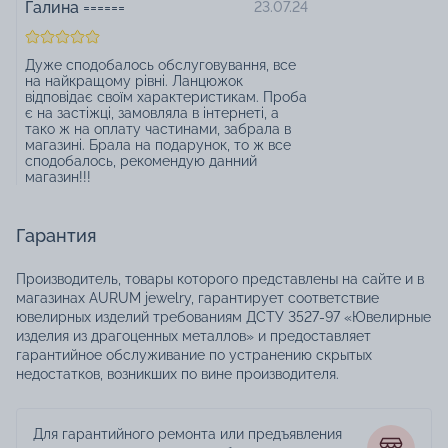
Галина ======
23.07.24
Дуже сподобалось обслуговування, все
на найкращому рівні. Ланцюжок
відповідає своїм характеристикам. Проба
є на застіжці, замовляла в інтернеті, а
тако ж на оплату частинами, забрала в
магазині. Брала на подарунок, то ж все
сподобалось, рекомендую данний
магазин!!!
Гарантия
Производитель, товары которого представлены на сайте и в
магазинах AURUM jewelry, гарантирует соответствие
ювелирных изделий требованиям ДСТУ 3527-97 «Ювелирные
изделия из драгоценных металлов» и предоставляет
гарантийное обслуживание по устранению скрытых
недостатков, возникших по вине производителя.
Для гарантийного ремонта или предъявления