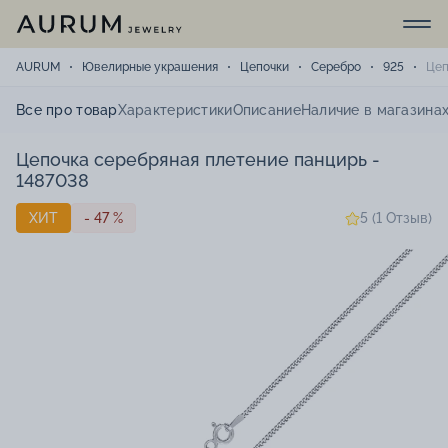
AURUM
Ювелирные украшения
Цепочки
Серебро
925
Цеп
Все про товар
Характеристики
Описание
Наличие в магазина
Цепочка серебряная плетение панцирь -
1487038
ХИТ
- 47 %
5 (1 Отзыв)