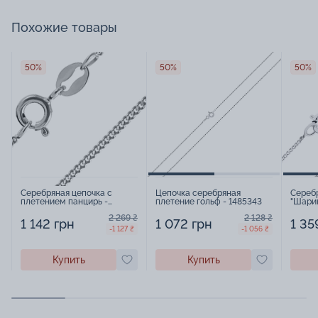
Похожие товары
50%
50%
50%
Серебряная цепочка с
Цепочка серебряная
Серебр
плетением панцирь -
плетение гольф - 1485343
"Шари
1442507
панцир
2 269 ₴
2 128 ₴
1 142 грн
1 072 грн
1 35
-1 127 ₴
-1 056 ₴
Купить
Купить