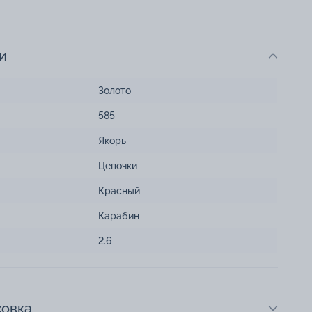
и
Золото
585
Якорь
Цепочки
Красный
Карабин
2.6
ковка