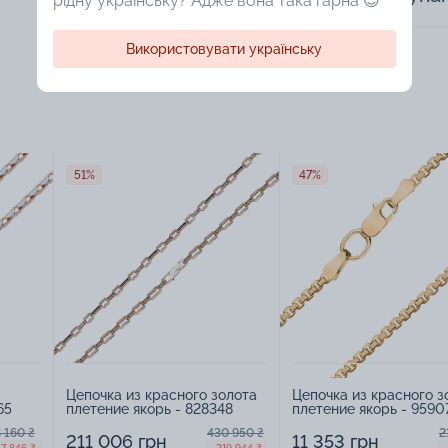
рідну українську? Адже вона така гарна 😍
Використовувати українську
51%
47%
Цепочка из красного золота
Цепочка из красного з
65
плетение якорь - 828348
плетение якорь - 9590
 160 ₴
430 950 ₴
2
211 006 грн
11 353 грн