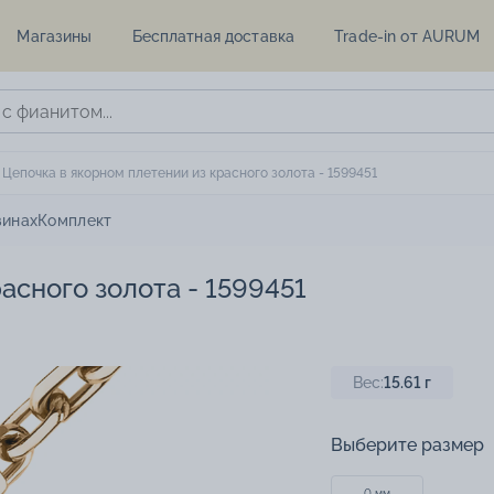
Магазины
Бесплатная доставка
Trade-in от AURUM
Цепочка в якорном плетении из красного золота - 1599451
зинах
Комплект
асного золота - 1599451
Вес:
15.61
г
Выберите размер
0 мм