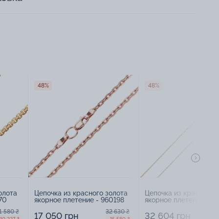
48%
48%
олота
Цепочка из красного золота
Цепочка из красного 
70
якорное плетение - 960198
якорное плетение - 9
1 580 ₴
32 630 ₴
17 050 грн
32 604 грн