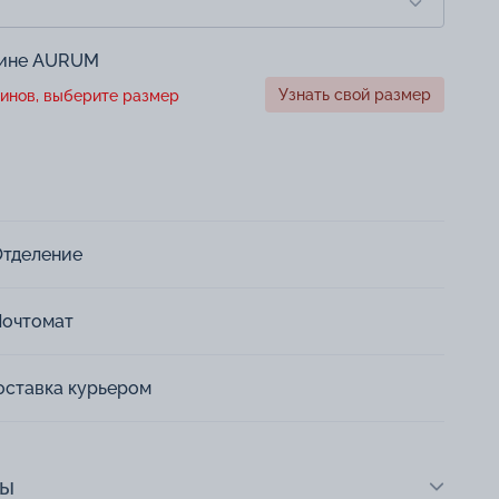
зине AURUM
Узнать свой размер
инов, выберите размер
Отделение
Почтомат
оставка курьером
ты