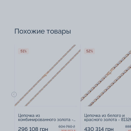
Похожие товары
51%
52%
Цепочка из
Цепочка из белого и
комбинированного золота -
красного золота - 8132
813263
604 760 ₴
888
296 108 грн
430 314 грн