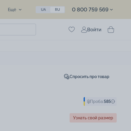
0 800 759 569
Ещё
UA
RU
Войти
Спросить про товар
Проба:
585
Узнать свой размер