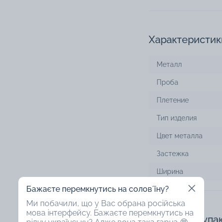
Характеристик
Металл
Проба
Плетение
Тип изделия
Цвет металла
Застежка
Ширина
Бажаєте перемкнутись на соловʼїну?
Ми побачили, що у Вас обрана російська
мова інтерфейсу. Бажаєте перемкнутись на
Доступная упа