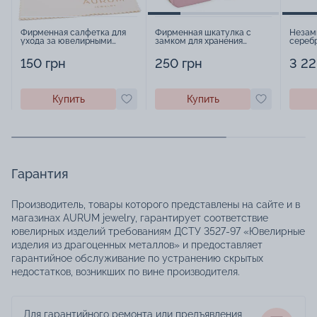
Фирменная салфетка для
Фирменная шкатулка с
Незам
ухода за ювелирными
замком для хранения
серебр
изделиями - 1879431
украшений - 2252918
222193
150 грн
250 грн
3 22
Купить
Купить
Гарантия
Производитель, товары которого представлены на сайте и в
магазинах AURUM jewelry, гарантирует соответствие
ювелирных изделий требованиям ДСТУ 3527-97 «Ювелирные
изделия из драгоценных металлов» и предоставляет
гарантийное обслуживание по устранению скрытых
недостатков, возникших по вине производителя.
Для гарантийного ремонта или предъявления