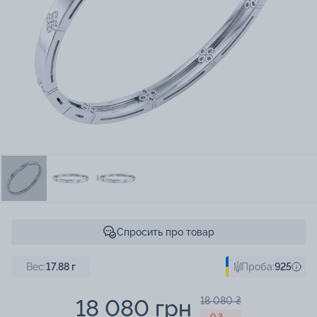
Спросить про товар
Вес:
17.88
г
Проба:
925
18 080 грн
18 080 ₴
- 0 ₴