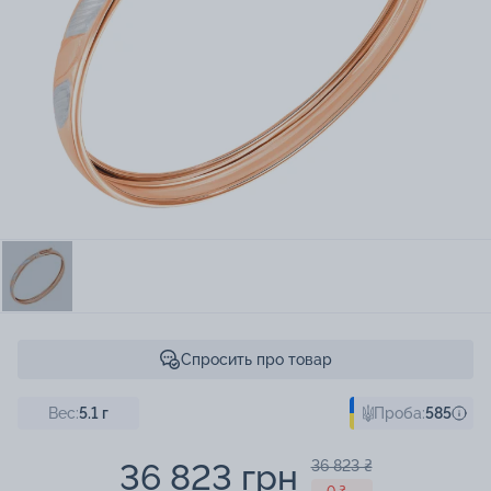
Спросить про товар
Вес:
5.1
г
Проба:
585
36 823 грн
36 823 ₴
- 0 ₴