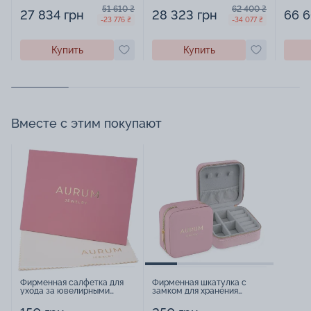
965727
алмазной гранью - 965728
51 610 ₴
62 400 ₴
27 834 грн
28 323 грн
66 6
-23 776 ₴
-34 077 ₴
Купить
Купить
Вместе с этим покупают
Фирменная салфетка для
Фирменная шкатулка с
ухода за ювелирными
замком для хранения
изделиями - 1879431
украшений - 2252918