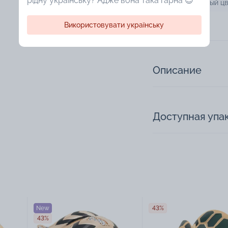
рідну українську? Адже вона така гарна 😍
Дополнительный цв
Технология
Використовувати українську
Описание
Доступная упа
New
43%
43%