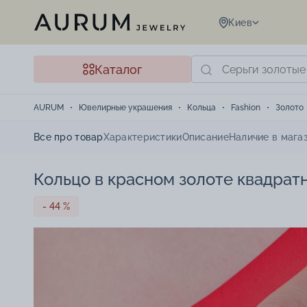
Киев
Каталог
AURUM
Ювелирные украшения
Кольца
Fashion
Золото
Все про товар
Характеристики
Описание
Наличие в мага
Кольцо в красном золоте квадрат
- 44 %