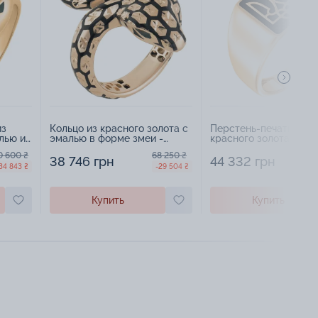
из
Кольцо из красного золота с
Перстень-печатка из
лью и
эмалью в форме змеи -
красного золота "Гер
1581869
Украины" с эмалью - 
0 600 ₴
68 250 ₴
7
38 746 грн
44 332 грн
34 843 ₴
-29 504 ₴
Купить
Купить