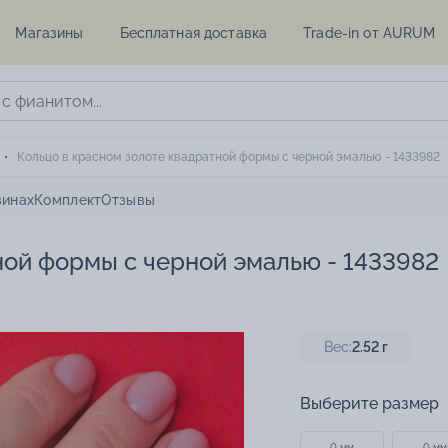
Магазины
Бесплатная доставка
Trade-in от AURUM
Кольцо в красном золоте квадратной формы с черной эмалью - 1433982
зинах
Комплект
Отзывы
ной формы с черной эмалью - 1433982
Вес:
2.52
г
Выберите размер
0 мм
0 мм