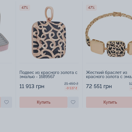
47%
47%
Подвес из красного золота с
Жесткий браслет из
эмалью - 1689567
красного золота с эма
1552329
21 450 ₴
1
11 913 грн
72 551 грн
-9 537 ₴
-
Купить
Купить