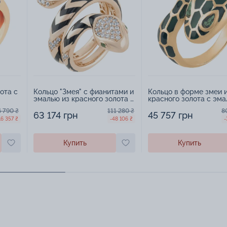
ота с
Кольцо "Змея" с фианитами и
Кольцо в форме змеи 
эмалью из красного золота -
красного золота с эма
1581077
фианитами - 1581121
6 790 ₴
111 280 ₴
8
63 174 грн
45 757 грн
16 357 ₴
-48 106 ₴
-
Купить
Купить