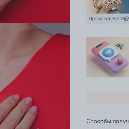
Промокод:
Fest2
Способы полу