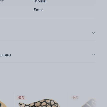
ет
Черный
Литье
ковка
43%
44%