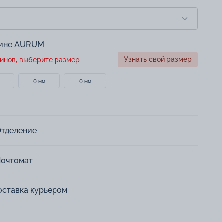
зине AURUM
Узнать свой размер
инов, выберите размер
0 мм
0 мм
Отделение
Почтомат
оставка курьером