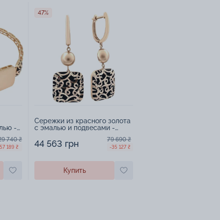
47%
Сережки из красного золота
лью -
с эмалью и подвесами -
963783
29 740 ₴
79 690 ₴
44 563 грн
57 189 ₴
-35 127 ₴
Купить