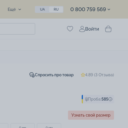
0 800 759 569
Ещё
UA
RU
Войти
Спросить про товар
4.89 (3 Отзыва)
Проба:
585
Узнать свой размер
0 мм
0 мм