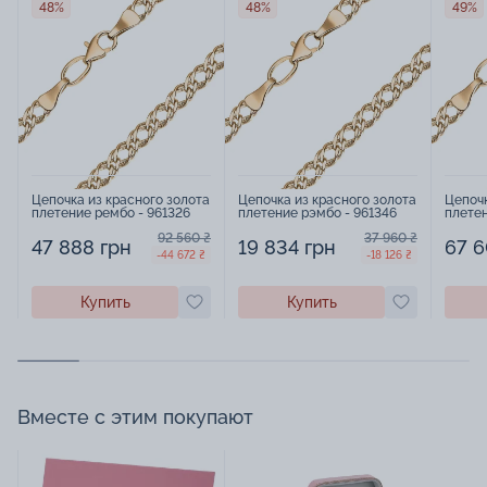
48%
48%
49%
Цепочка из красного золота
Цепочка из красного золота
Цепочк
плетение рембо - 961326
плетение рэмбо - 961346
плетен
92 560 ₴
37 960 ₴
47 888 грн
19 834 грн
67 6
-44 672 ₴
-18 126 ₴
Купить
Купить
Вместе с этим покупают