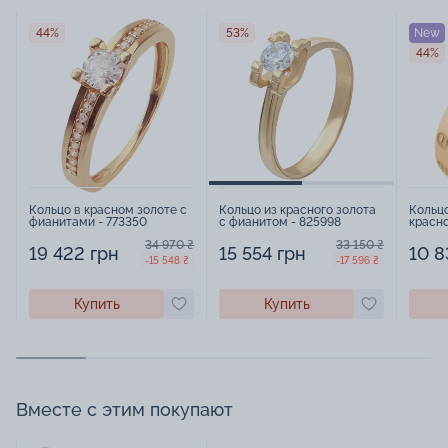
44%
53%
New
44%
Кольцо в красном золоте с
Кольцо из красного золота
Кольц
фианитами - 773350
с фианитом - 825998
красно
34 970 ₴
33 150 ₴
19 422 грн
15 554 грн
10 8
-15 548 ₴
-17 596 ₴
Купить
Купить
Вместе с этим покупают