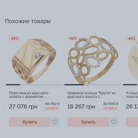
Похожие товары
44%
44%
44%
Перстень из красного
Широкое кольцо "Круги" из
Кольц
золота с фианитом -
красного золота с
золоте
870400
фианитами - 887722
171639
48 750 ₴
32 890 ₴
27 076 грн
18 267 грн
26 1
-21 674 ₴
-14 623 ₴
Купить
Купить