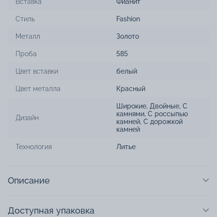
Вставка
Фианит
Стиль
Fashion
Металл
Золото
Проба
585
Цвет вставки
белый
Цвет металла
Красный
Широкие
,
Двойные
,
С
камнями
,
С россыпью
Дизайн
камней
,
С дорожкой
камней
Технология
Литье
Описание
Доступная упаковка