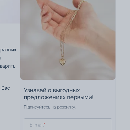
 разных
и
одарить
 Вас
Узнавай о выгодных
предложениях первыми!
Підписуйтесь на розсилку.
E-mail
*