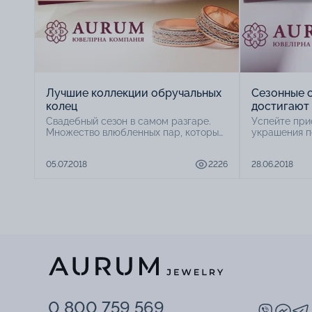
Лучшие коллекции обручальных
Сезонные 
колец
достигают
Свадебный сезон в самом разгаре.
Успейте при
Множество влюбленных пар, которые
украшения п
планируют создать семью, заняты
изящные сер
приятными предсвадебными
пуссеты, мо
05.07.2018
2226
28.06.2018
хлопотами. Ведь каждая пара хочет,
элементами,
чтобы один из самых важных дней в их
браслеты на
жизни был идеальным.
драгоценным
камнями и м
ювелирных и
обязательно
персонально
разнообрази
KSD AURUM.
0 800 759 569