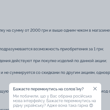
пку на сумму от 2000 грн и выше одним чеком в магазин
подразумевается возможность приобретения за 1 грн;
ждения действуют при покупке изделий по данной акции;
 и не суммируется со скидками по другим акциям, однов
Бажаєте перемкнутись на соловʼїну?
кущую покупку, воспользоваться скидкой можно в период 
Ми побачили, що у Вас обрана російська
мова інтерфейсу. Бажаєте перемкнутись на
рідну українську? Адже вона така гарна 😍
а акционные предложения с фиксированными ценами;