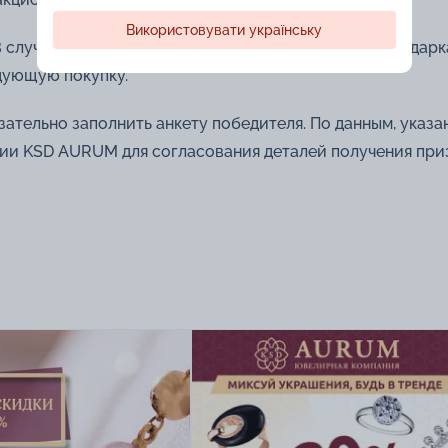
Використовувати українську
случае, если вы получили сертификат в качестве подарк
едующую покупку.
ательно заполнить анкету победителя. По данным, указа
нии KSD AURUM для согласования деталей получения приз