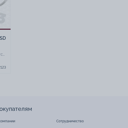
KSD
тся
2123
ей.
ое
окупателям
на
компании
Сотрудничество