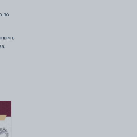
а по
нным в
а.