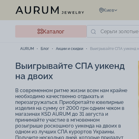
Киев
Каталог
AURUM
Блог
Акции и скидки
Выигрывайте СПА уикенд н
Выигрывайте СПА уикенд
на двоих
В современном ритме жизни всем нам крайне
необходимо качественно отдыхать и
перезагружаться. Приобретайте ювелирные
изделия на сумму от 2000 грн одним чеком в
магазинах KSD AURUM до 31 августа и
принимайте участие в мгновенном
розыгрыше роскошного уикенда на двоих в
одном из лучших СПА курортов Украины.
Получите несколько дней, которые придадут