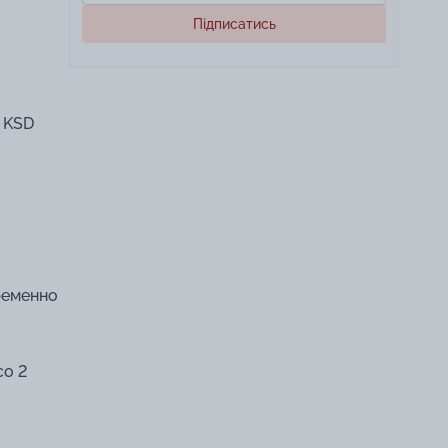
Підписатись
е KSD
ременно
со 2