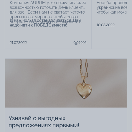
Компания AURUM уже соскучилась за
Борьба продолжа
возможностью готовить День клиента
украинские военн
для вас. Всем нам не хватает чего-то
чтобы как можно
привычного, мирного, чтобы снова
время победы и м
И нам нельзя останавливаться. Нам
почувствовать себя на своём месте.
городах Украины
надо идти к ПОБЕДЕ вместе!
10.08.2022
и даже скромные
поддерживают н
состояние и возм
жизнь здесь и се
21.07.2022
1995
вещи помогают л
напряжение ожид
донатить, волонт
полезными в войн
подарки, женитьс
родными – значит
собой. Все это 
спасает каждого 
Узнавай о выгодных
предложениях первыми!