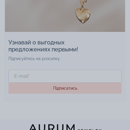
– золотое колье. Акция действует
сумму от 2000 гр
только 2 дня, с 18 по 19 января.
розыгрыше подар
главный приз – зо
действует только 
января.<br />
<br />
<br />
Узнавай о выгодных
предложениях первыми!
Підписуйтесь на розсилку.
E-mail
*
Підписатись