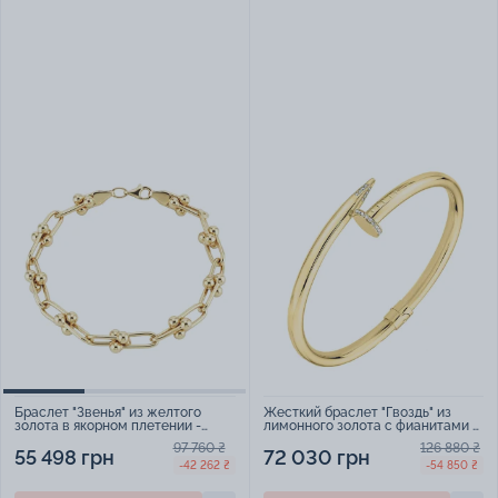
Жесткий браслет "Гвоздь" из
Браслет "Звенья" из желтого
лимонного золота с фианитами -
золота в якорном плетении -
1778578
2214569
126 880 ₴
97 760 ₴
72 030 грн
55 498 грн
-54 850 ₴
-42 262 ₴