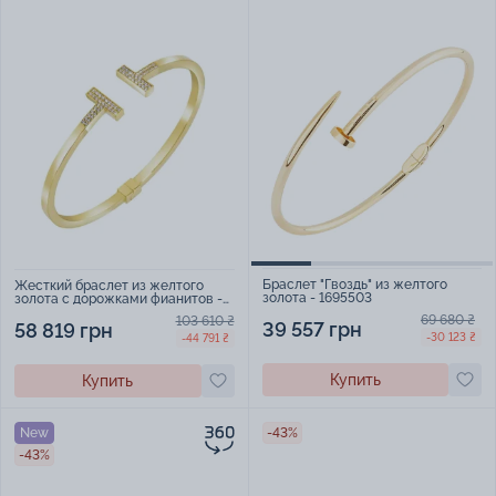
Браслет "Гвоздь" из желтого
Жесткий браслет из желтого
золота - 1695503
золота с дорожками фианитов -
1574969
69 680 ₴
103 610 ₴
39 557 грн
58 819 грн
-30 123 ₴
-44 791 ₴
Купить
Купить
New
-43%
-43%