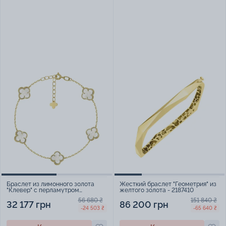
Браслет из лимонного золота
Жесткий браслет "Геометрия" из
"Клевер" с перламутром
желтого золота - 2187410
плетение якорь - 2211037
56 680 ₴
151 840 ₴
32 177 грн
86 200 грн
-24 503 ₴
-65 640 ₴