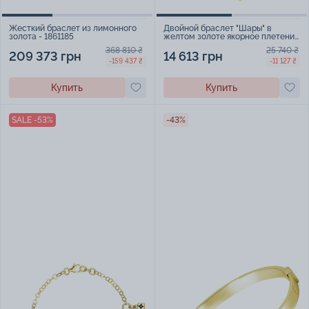
Жесткий браслет из лимонного
Двойной браслет "Шары" в
золота - 1861185
желтом золоте якорное плетение
- 2058915
368 810 ₴
25 740 ₴
209 373 грн
14 613 грн
-159 437 ₴
-11 127 ₴
Купить
Купить
SALE -53%
-43%