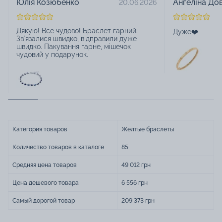
Юлія Козюбенко
Ангеліна До
20.06.2026
Дякую! Все чудово! Браслет гарний.
Дуже❤️
Зв`язалися швидко, відправили дуже
швидко. Пакування гарне, мішечок
чудовий у подарунок.
Категория товаров
Желтые браслеты
Количество товаров в каталоге
85
Средняя цена товаров
49 012 грн
Цена дешевого товара
6 556 грн
Самый дорогой товар
209 373 грн