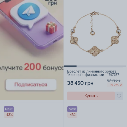
Браслет из лимонного золота
"Клевер" с фианитами - 1747757
67 730 ₴
38 450 грн
-29 280 ₴
Купить
New
New
-43%
-43%