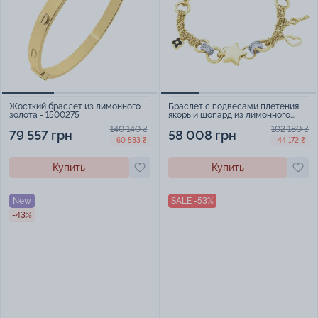
Жосткий браслет из лимонного
Браслет с подвесами плетения
золота - 1500275
якорь и шопард из лимонного
золота с фианитами - 1583767
140 140 ₴
102 180 ₴
79 557 грн
58 008 грн
-60 583 ₴
-44 172 ₴
Купить
Купить
New
SALE -53%
-43%