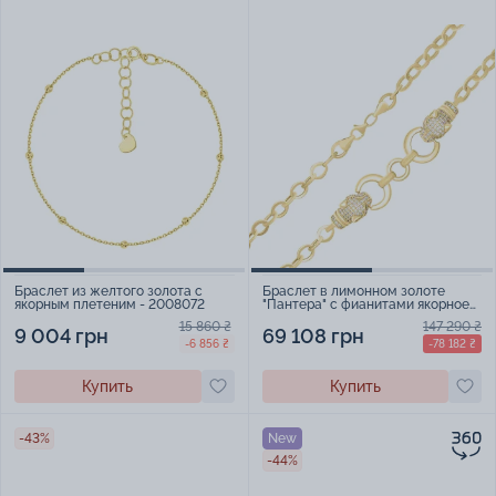
Браслет из желтого золота с
Браслет в лимонном золоте
якорным плетеним - 2008072
"Пантера" с фианитами якорное
плетении - 1706737
15 860 ₴
147 290 ₴
9 004 грн
69 108 грн
-6 856 ₴
-78 182 ₴
Купить
Купить
-43%
New
-44%