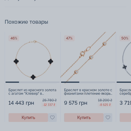
Похожие товары
46%
47%
50%
Браслет из красного золота
Браслет в красном золоте с
Брасле
с агатом "Клевер" в
фианитами плетение якорь
сереб
якорном плетении - 367456
- 367457
фиани
26 780 ₴
18 200 ₴
плетен
14 443 грн
9 575 грн
3 71
-12 337 ₴
-8 625 ₴
Купить
Купить