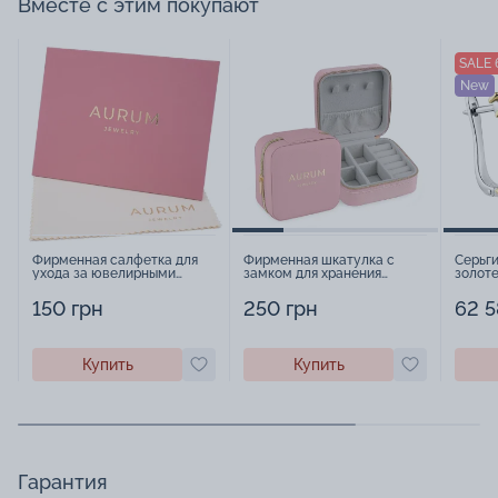
Вместе с этим покупают
SALE 
New
Фирменная салфетка для
Фирменная шкатулка с
Серьг
ухода за ювелирными
замком для хранения
золот
изделиями - 1879431
украшений - 2252918
брилли
150 грн
250 грн
62 5
Купить
Купить
Гарантия