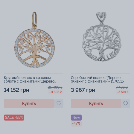
Круглый подвес в красном
Серебряный подвес "Дерево
золоте с фианитами "Дерево
Жизни" с фианитами - 1576515
Жизни" - 383462
25 480 ₴
7 486 ₴
14 152 грн
3 967 грн
-11 328 ₴
-3 519 ₴
Купить
Купить
SALE -55%
New
-47%