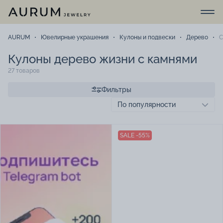
AURUM
Ювелирные украшения
Кулоны и подвески
Дерево
С
Кулоны дерево жизни с камнями
27 товаров
Фильтры
SALE -55%