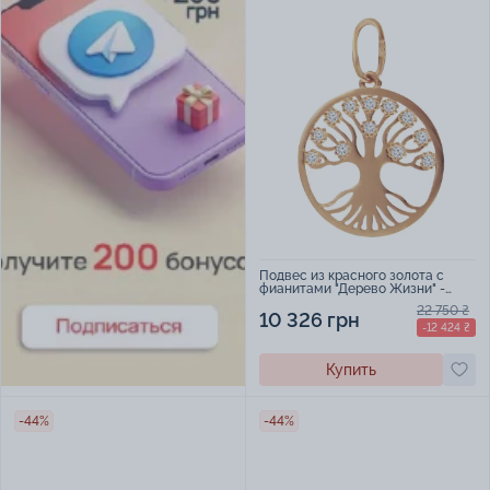
Подвес из красного золота с
фианитами "Дерево Жизни" -
839864
22 750 ₴
10 326 грн
-12 424 ₴
Купить
-44%
-44%