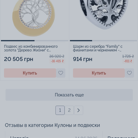
Подвес из комбинированного
Шарм из серебра "Family" с
золота "Дерево Жизни" с
фианитами и чернением -
дорожкой фианитов - 1616173
2250670
36 920 ₴
1 725 ₴
20 505 грн
914 грн
-16 415 ₴
-811 ₴
Купить
Купить
Показать еще
1
2
Отзывы в категории Кулоны и подвески