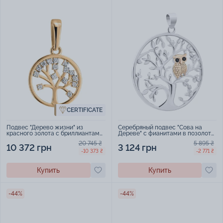
CERTIFICATE
Подвес "Дерево жизни" из
Серебряный подвес "Сова на
красного золота с бриллиантами
Дереве" с фианитами в позолоте
- 2217104
- 1521074
20 745 ₴
5 895 ₴
10 372 грн
3 124 грн
-10 373 ₴
-2 771 ₴
Купить
Купить
-44%
-44%