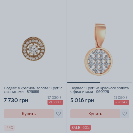
Подвес в красном золоте "Круг" с
Подвес "Круг" из красного золота
фианитами - 829855
с фианитами - 960228
17 030 ₴
11 050 ₴
7 730 грн
5 016 грн
-9 300 ₴
-6 034 ₴
Купить
Купить
-44%
SALE -60%