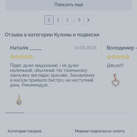
Показать еще
1
2
3
...
8
Отзывы в категории Кулоны и подвески
Наталія _____
Володимир -
14.06.2026
Підвіс дуже вишуканий, і не дуже
Дякую!!!
маленький, обьємний. На тоненькому
ланчужку виглядає красиво. Замовлення
в магази прийшло бистро, на наступний
день. Рекомендую.
Категория товаров
Модные подвески из золота