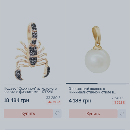
Подвес "Скорпион" из красного
Элегантный подвес в
золота с фианитами - 1717291
минималистичном стиле в
красном золоте с жемчужиной -
33 280 ₴
7 540 ₴
1939382
18 484 грн
4 188 грн
-14 796 ₴
-3 352 ₴
Купить
Купить