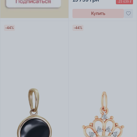
-23 639 ₴
Купить
-44%
-44%