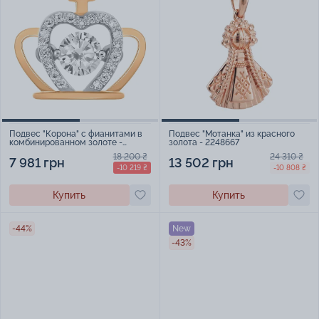
Подвес "Корона" с фианитами в
Подвес "Мотанка" из красного
комбинированном золоте -
золота - 2248667
457724
18 200 ₴
24 310 ₴
7 981 грн
13 502 грн
-10 219 ₴
-10 808 ₴
Купить
Купить
-44%
New
-43%