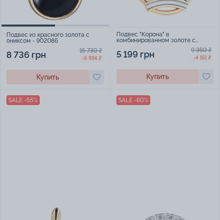
Подвес "Корона" в
Подвес из красного золота с
комбинированном золоте с
ониксом - 902086
фианитами - 971587
9 360 ₴
15 730 ₴
5 199 грн
8 736 грн
-4 161 ₴
-6 994 ₴
Купить
Купить
SALE -55%
SALE -60%