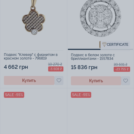
CERTIFICATE
Подвес "Клевер" с фианитом в
Подвес в белом золоте с
красном золоте - 796819
бриллиантами - 1557834
10 270 ₴
39 591 ₴
4 662 грн
15 836 грн
-5 608 ₴
-23 755 ₴
Купить
Купить
SALE -55%
SALE -55%