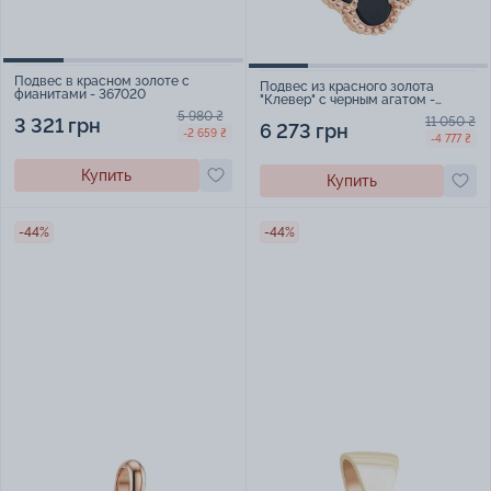
Подвес в красном золоте с
Подвес из красного золота
фианитами - 367020
"Клевер" с черным агатом -
896990
5 980 ₴
3 321 грн
11 050 ₴
6 273 грн
-2 659 ₴
-4 777 ₴
Купить
Купить
-44%
-44%