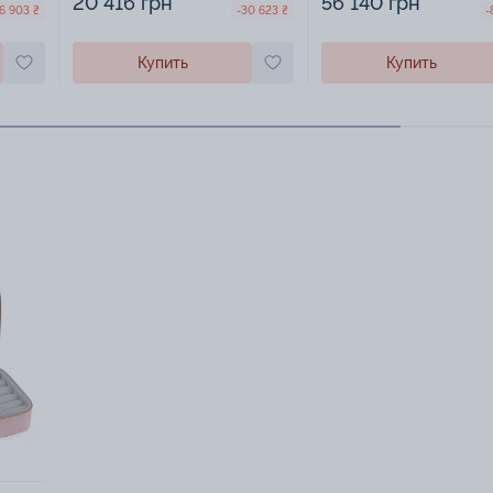
20 416 грн
56 140 грн
6 903 ₴
-30 623 ₴
-
Купить
Купить