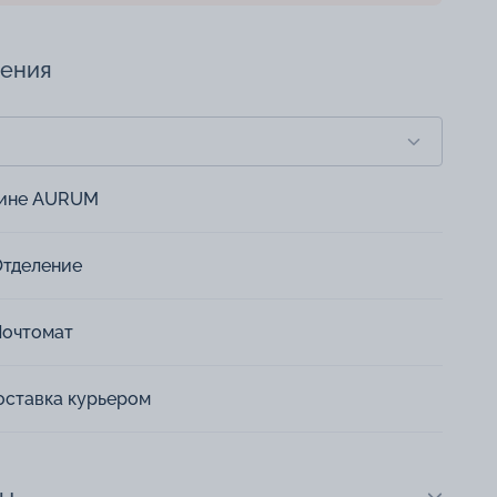
чения
зине AURUM
Отделение
Почтомат
оставка курьером