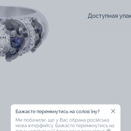
Доступная упа
Бажаєте перемкнутись на соловʼїну?
Ми побачили, що у Вас обрана російська
мова інтерфейсу. Бажаєте перемкнутись на