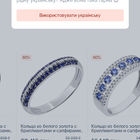
рідну українську? Адже вона така гарна 😍
Використовувати українську
60%
60%
а с
Кольцо из белого золота с
Кольцо из белого золо
рами
бриллиантами и сапфирами
бриллиантами и сапф
- 972243
- 1449877
 838 ₴
51 039 ₴
1