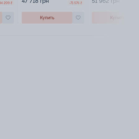
47 718 грн
51 962 грн
84 209 ₴
-71 576 ₴
Купить
Купить