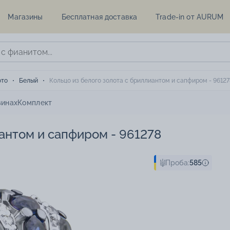
Магазины
Бесплатная доставка
Trade-in от AURUM
ото
Белый
Кольцо из белого золота с бриллиантом и сапфиром - 96127
зинах
Комплект
иантом и сапфиром - 961278
Проба:
585