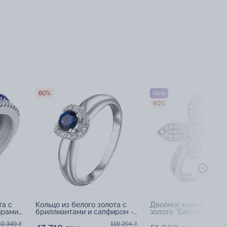
60%
New
60%
та с
Кольцо из белого золота с
Двойное кольцо в бе
ирами
бриллиантами и сапфиром -
золоте "Бабочка" с
1553938
бриллиантами - 1670
40 349 ₴
119 294 ₴