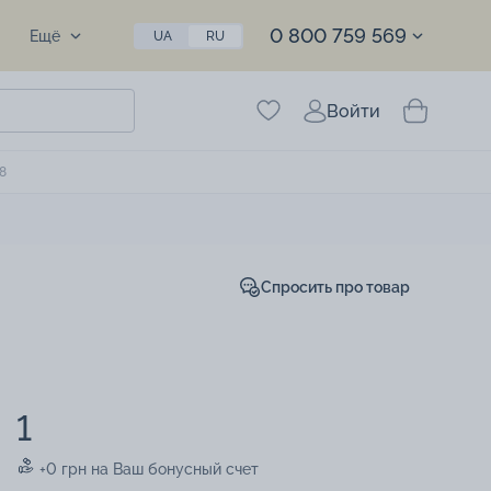
0 800 759 569
Ещё
UA
RU
Войти
8
Спросить про товар
1
+0 грн на Ваш бонусный счет