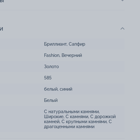
ты
и
Бриллиант
,
Сапфир
Fashion
,
Вечерний
Золото
585
белый
,
синий
Белый
С натуральными камнями
,
Широкие
,
С камнями
,
С дорожкой
камней
,
С крупными камнями
,
С
драгоценными камнями