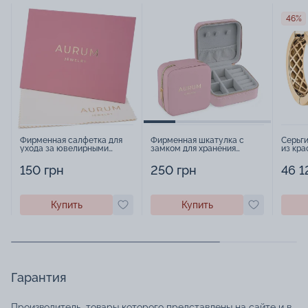
46%
Фирменная салфетка для
Фирменная шкатулка с
Серьг
ухода за ювелирными
замком для хранения
из кра
изделиями - 1879431
украшений - 2252918
21830
150 грн
250 грн
46 1
Купить
Купить
Гарантия
Производитель, товары которого представлены на сайте и в