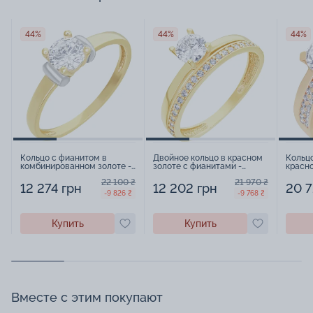
44%
44%
44%
Кольцо с фианитом в
Двойное кольцо в красном
Кольц
комбинированном золоте -
золоте с фианитами -
красно
1578850
1578851
22 100 ₴
21 970 ₴
12 274 грн
12 202 грн
20 7
-9 826 ₴
-9 768 ₴
Купить
Купить
Вместе с этим покупают