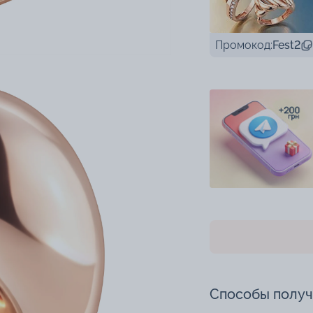
Промокод:
Fest2
Способы полу