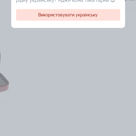
рідну українську? Адже вона така гарна 😍
Використовувати українську