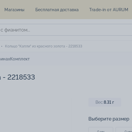
Магазины
Бесплатная доставка
Trade-in от AURUM
Кольцо "Капли" из красного золота - 2218533
зинах
Комплект
 - 2218533
Вес:
8.31
г
Выберите размер
0 мм
0 мм