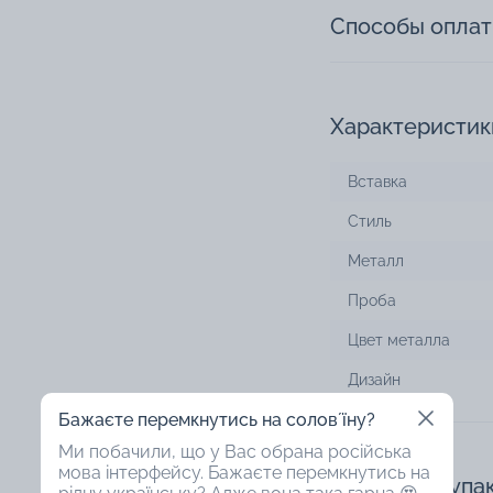
Способы опла
Характеристик
Вставка
Стиль
Металл
Проба
Цвет металла
Дизайн
Бажаєте перемкнутись на соловʼїну?
Ми побачили, що у Вас обрана російська
мова інтерфейсу. Бажаєте перемкнутись на
Доступная упа