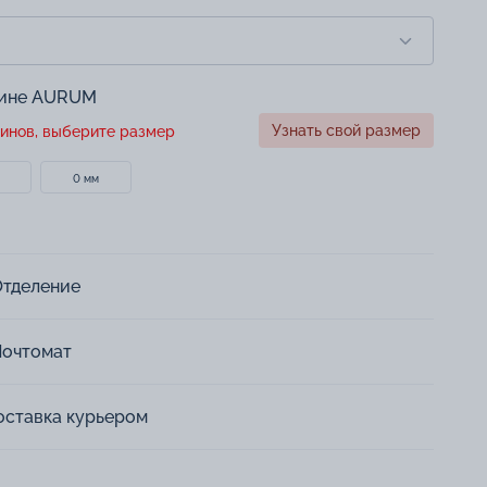
зине AURUM
Узнать свой размер
инов, выберите размер
0 мм
Отделение
Почтомат
оставка курьером