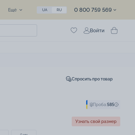
0 800 759 569
Ещё
UA
RU
Войти
Спросить про товар
Проба:
585
Узнать свой размер
0 мм