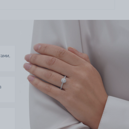
тами,
в