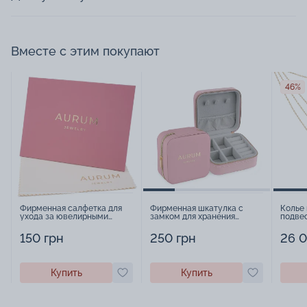
Вместе с этим покупают
46%
Фирменная салфетка для
Фирменная шкатулка с
Колье 
ухода за ювелирными
замком для хранения
подве
изделиями - 1879431
украшений - 2252918
якорно
150 грн
250 грн
26 0
Купить
Купить