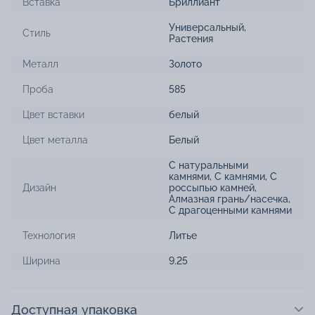
Вставка
Бриллиант
Универсальный
,
Стиль
Растения
Металл
Золото
Проба
585
Цвет вставки
белый
Цвет металла
Белый
С натуральными
камнями
,
С камнями
,
С
Дизайн
россыпью камней
,
Алмазная грань/насечка
,
С драгоценными камнями
Технология
Литье
Ширина
9.25
Доступная упаковка