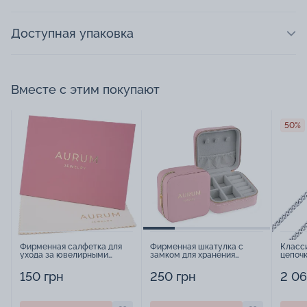
Доступная упаковка
Вместе с этим покупают
50%
Фирменная салфетка для
Фирменная шкатулка с
Класс
ухода за ювелирными
замком для хранения
цепоч
изделиями - 1879431
украшений - 2252918
панцир
150 грн
250 грн
2 06