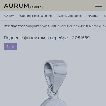
AURUM
Ювелирные украшения
Кулоны и подвески
Фианит
С
Все про товар
Характеристики
Описание
Наличие в магазина
Подвес с фианитом в серебре - 2081569
New