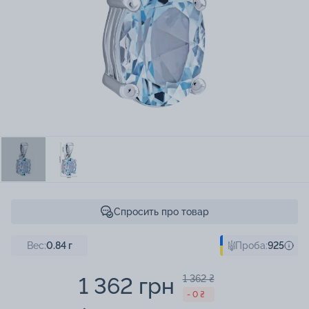
Спросить про товар
Вес:
0.84
г
Проба:
925
1 362 грн
1 362 ₴
- 0 ₴