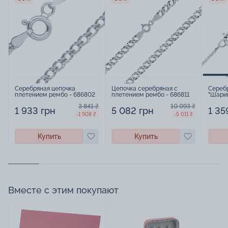
Серебряная цепочка
Цепочка серебряная с
Серебр
плетением рембо - 686802
плетением рембо - 686811
"Шари
панцир
3 841 ₴
10 093 ₴
1 933 грн
5 082 грн
1 35
-1 908 ₴
-5 011 ₴
Купить
Купить
Вместе с этим покупают