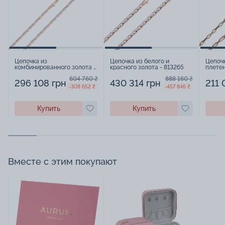
Цепочка из
Цепочка из белого и
Цепочк
комбинированного золота -
красного золота - 813265
плетен
813263
604 760 ₴
888 160 ₴
296 108 грн
430 314 грн
211 
-308 652 ₴
-457 846 ₴
Купить
Купить
Вместе с этим покупают