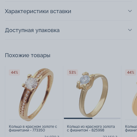
Характеристики вставки
Доступная упаковка
Похожие товары
44%
53%
44%
Кольцо в красном золоте с
Кольцо из красного золота
Кольцо
фианитами - 773350
с фианитом - 825998
фианит