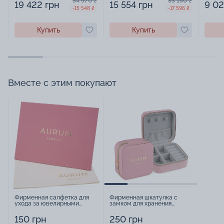
34 970 ₴
33 150 ₴
19 422 грн
15 554 грн
9 02
-15 548 ₴
-17 596 ₴
Купить
Купить
Вместе с этим покупают
Фирменная салфетка для
Фирменная шкатулка с
ухода за ювелирными
замком для хранения
изделиями - 1879431
украшений - 2252918
150 грн
250 грн