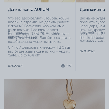
День клиента AURUM
День клиента
Что вас вдохновляет? Любовь, хобби,
Весна не будет м
шоппинг, стремление дарить радость
прогнать суровый
близким? Возможно, кое-чем мы с
календаря, компа
вами похожи. Нас вдохновляет
нежные крокусы,
Праздники не закончатся – мы
Настройтесь на 
счастье других. AURUM существует
настроение. Пери
придумаем новые.
волну, впереди –
для ярких эмоций. Давайте создавать
весны начался. С
долгожданных же
незабываемые моменты вместе.
акционное предл
активно сразу в 
С 4 по 7 февраля в Киевском ТЦ Oasis
фирменных магаз
вас будет ждать один из них – Акция
02.03.2023
Киеве и Вишнево
"Sale. Up to 45% off"
02.02.2023
1367