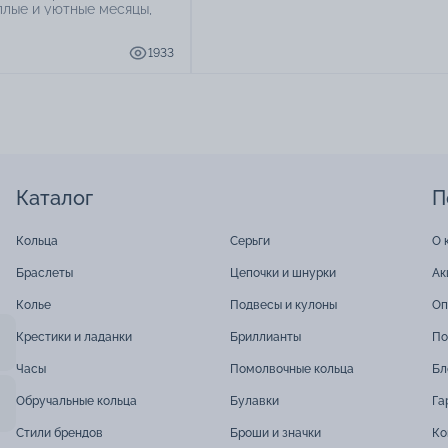
плые и уютные месяцы,
й день может стать
шей мечты. Бронируйте
1933
обручальными кольцами
же сейчас в фирменные
URUM!
Каталог
П
Кольца
Серьги
О 
Браслеты
Цепочки и шнурки
Ак
Колье
Подвесы и кулоны
Оп
Крестики и ладанки
Бриллианты
По
Часы
Помолвочные кольца
Бл
Обручальные кольца
Булавки
Га
Стили брендов
Броши и значки
Ко