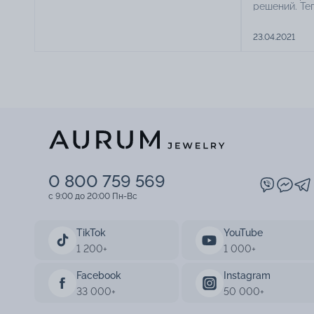
решений. Те
когда кажды
свадьбой ва
23.04.2021
дату, а за 
поспешите у
магазины A
0 800 759 569
c 9:00 до 20:00 Пн-Вс
TikTok
YouTube
1 200+
1 000+
Facebook
Instagram
33 000+
50 000+