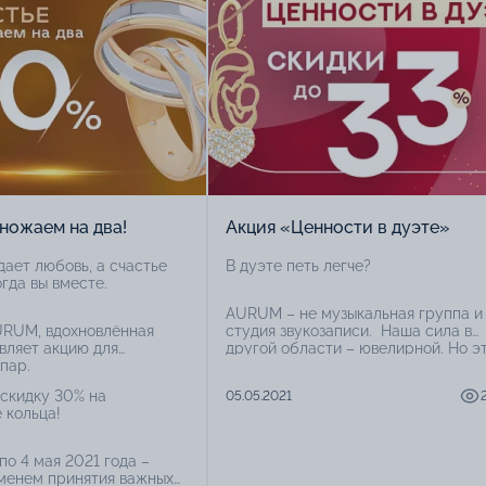
ножаем на два!
Акция «Ценности в дуэте»
ает любовь, а счастье
В дуэте петь легче?
гда вы вместе.
AURUM – не музыкальная группа и
RUM, вдохновлённая
студия звукозаписи. Наша сила в
являет акцию для
другой области – ювелирной. Но э
пар.
не только украшения, обереги и
памятные подарки. Мы ценим
скидку 30% на
05.05.2021
драгоценность мгновений, а потом
 кольца!
предлагаем больше добрых семей
акционных предложений.
по 4 мая 2021 года –
менем принятия важных