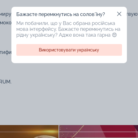
ммируются с другими скидками, которые сейчас действую
Бажаєте перемкнутись на соловʼїну?
омокодам.
Ми побачили, що у Вас обрана російська
мова інтерфейсу. Бажаєте перемкнутись на
рідну українську? Адже вона така гарна 😍
Використовувати українську
ификатом, если он у вас есть.
URUM.