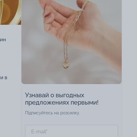
зин
и в
Узнавай о выгодных
предложениях первыми!
Підписуйтесь на розсилку.
E-mail
*