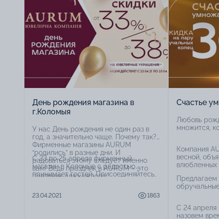
День рождения магазина в
Счастье ум
г.Коломыя
Любовь рожд
множится, ко
У нас День рождения не один раз в
год, а значительно чаще. Почему так?
Фирменные магазины AURUM
Компания AU
“родились” в разные дни. И
весной, объ
С 23 по 25 апреля фирменный
радоваться этому следует именно
влюбленных 
магазин в Коломые с радостью
вам! Ведь праздник в AURUM – это
принимает гостей. Присоединяйтесь,
праздник для каждого.
Предлагаем 
празднуем День рождения с шармом!
обручальные
23.04.2021
1863
С 24 апреля 
назовем вре