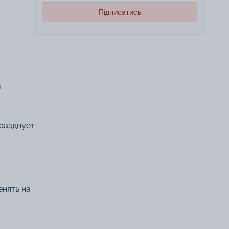
Підписатись
й
празднует
енять на