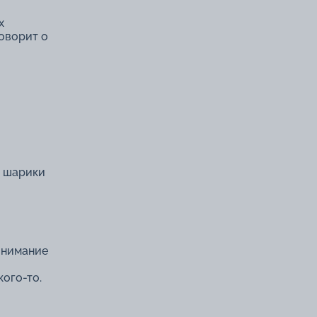
х
говорит о
е шарики
онимание
ого-то.