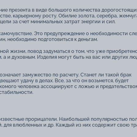
ение презента в виде большого количества дорогостоящи
стве, карьерному росту. Обилие золота, серебра, жемчуг
ли за счет минимальных затрат энергии и сил.
самочувствие. Это предупреждение о необходимости сле
ин, необходимо подготовиться к деньгам.
ой жизни, повод задуматься о том, что уже приобретено
а и духовным. Изделия могут быть на вас или других люд
значает замужество по расчету. Станет ли такой брак
ещают удачу в делах. Все, за что он возьмется, будет
комого человека ассоциируют с ложью и предательством
 стабильности.
 известные прорицатели. Наибольшей популярностью по
, для влюбленных и др. Каждый из них содержит свою тр