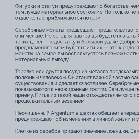
Фигурки и статуи предупреждают о богатстве, чем
тем лучше материальное состояние. Но только не т
отдаете, так приближаются потери.
Серебряные монеты предвещают предательство, о
они мелкие. Не сегодня-завтра вы будете плакать.
таких денег ― к достатку и большой удаче. Добры
предзнаменованием будет найти их ― это к радос
монеты на земле, вы воспользуетесь возможность
материальную выгоду.
Тарелка или другая посуда из металла предсказыв
полезным человеком. Он станет важной частью ва
существования и сделает счастливее. Серебряны
показываются к неожиданным гостям. Вам лучше п
приему. Питье из такой чаши отождествляется с п
продолжительным везением.
Неочищенный Argentum в шахтах обещает впереди с
предупреждают об изменениях в личной жизни и у
Клетке из серебра придают значение ловушки. Ва