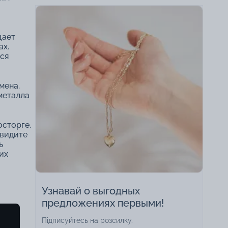
щает
ах.
тся
мена.
металла
осторге,
 видите
ь
их
Узнавай о выгодных
предложениях первыми!
Підписуйтесь на розсилку.