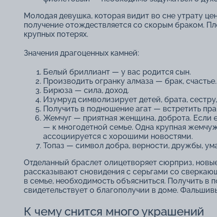
Молодая девушка, которая видит во сне утрату це
получение отождествляется со скорым браком. Пло
крупных потерях.
Значения драгоценных камней:
Белый бриллиант ― у вас родится сын.
Производить огранку алмаза ― брак, счастье.
Бирюза ― сила, доход.
Изумруд символизирует детей, брата, сестру,
Получить в подношение агат ― встретить пра
Жемчуг ― приятная женщина, доброта. Если е
― к многодетной семье. Одна крупная жемчу
ассоциируется с хорошими новостями.
Топаз ― символ добра, верности, дружбы, ума
Отделанный браслет олицетворяет сюрприз, новые
рассказывают сновидения с серьгами со сверкаю
в семье, необходимость объясниться. Получить в 
свидетельствует о благополучии в доме. Фальшив
К чему снится много украшений