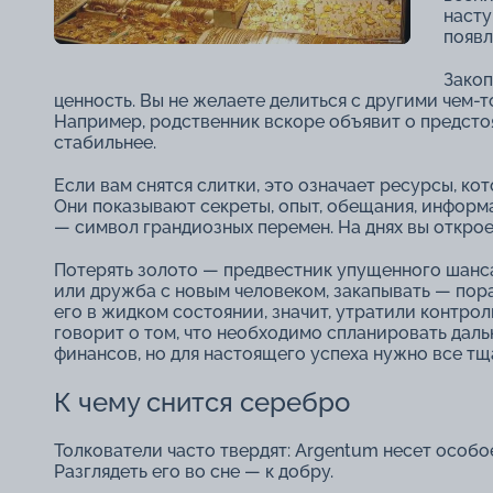
насту
появл
Закоп
ценность. Вы не желаете делиться с другими чем-то
Например, родственник вскоре объявит о предстоя
стабильнее.
Если вам снятся слитки, это означает ресурсы, ко
Они показывают секреты, опыт, обещания, информа
― символ грандиозных перемен. На днях вы откроет
Потерять золото ― предвестник упущенного шанса,
или дружба с новым человеком, закапывать ― пора 
его в жидком состоянии, значит, утратили контроль
говорит о том, что необходимо спланировать дал
финансов, но для настоящего успеха нужно все т
К чему снится серебро
Толкователи часто твердят: Argentum несет особо
Разглядеть его во сне ― к добру.