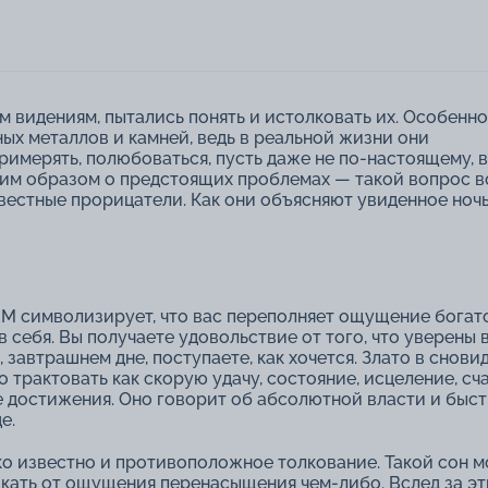
 видениям, пытались понять и истолковать их. Особенно
ных металлов и камней, ведь в реальной жизни они
римерять, полюбоваться, пусть даже не по-настоящему, 
ким образом о предстоящих проблемах ― такой вопрос 
вестные прорицатели. Как они объясняют увиденное ноч
 символизирует, что вас переполняет ощущение богат
в себя. Вы получаете удовольствие от того, что уверены 
, завтрашнем дне, поступаете, как хочется. Злато в снови
 трактовать как скорую удачу, состояние, исцеление, сча
 достижения. Оно говорит об абсолютной власти и быс
е.
о известно и противоположное толкование. Такой сон 
кать от ощущения перенасыщения чем-либо. Вслед за э