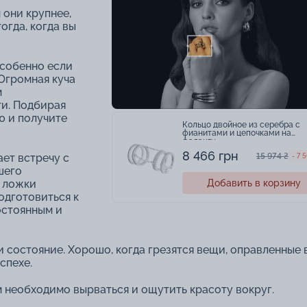
 они крупнее,
огда, когда вы
собенно если
 Огромная куча
м
ти. Подбирая
ю и получите
Кольцо двойное из серебра с
фианитами и цепочками на
фалангу
8 466 грн
15 974 ₴
ает встречу с
- 7 
шего
е ложки
Добавить в корзину
одготовиться к
остоянным и
остояние. Хорошо, когда грезятся вещи, оправленные в
спехе.
м необходимо вырваться и ощутить красоту вокруг.