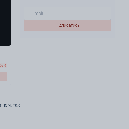
E-mail
*
Підписатись
508 ₴
 нем, так