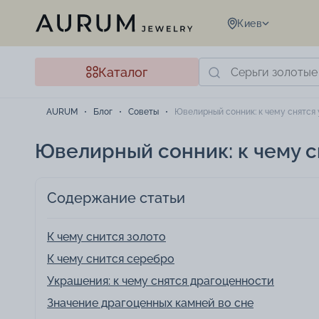
Киев
Каталог
AURUM
Блог
Советы
Ювелирный сонник: к чему снятся
Ювелирный сонник: к чему 
Содержание статьи
К чему снится золото
К чему снится серебро
Украшения: к чему снятся драгоценности
Значение драгоценных камней во сне