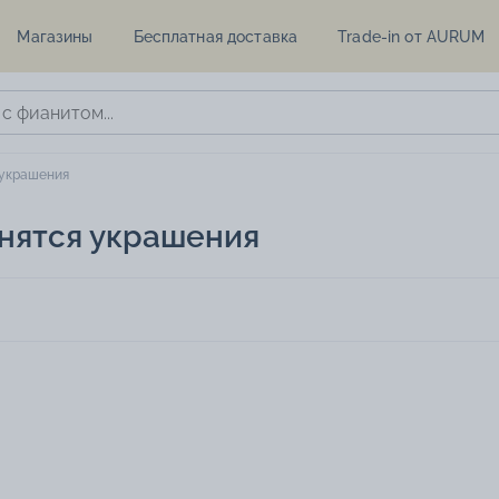
Магазины
Бесплатная доставка
Trade-in от AURUM
 украшения
снятся украшения