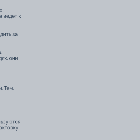
х
а ведет к
дить за
.
ях, они
. Тем,
льзуются
актовку