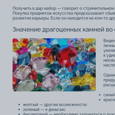
Получить в дар набор — говорит о стремительном 
Покупка предметов искусства предсказывает сбыв
развития карьеры. Если он находится на ком-то др
Значение драгоценных камней во 
Виден
личны
увели
к уди
неожи
насле
Однак
преду
расш
синий
красн
желтый ― другие возможности;
зеленый ― к деньгам;
фиолетовый ― необходимо задуматься о духо