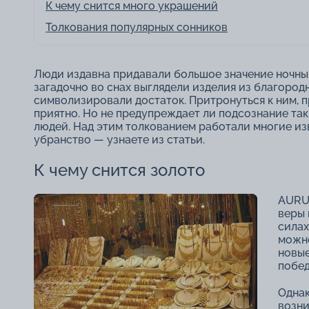
К чему снится много украшений
Толкования популярных сонников
Люди издавна придавали большое значение ночным
загадочно во снах выглядели изделия из благород
символизировали достаток. Притронуться к ним, п
приятно. Но не предупреждает ли подсознание та
людей. Над этим толкованием работали многие из
убранство ― узнаете из статьи.
К чему снится золото
AURUM
веры 
силах
можно
новые
побед
Однак
возни