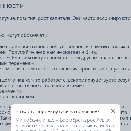
енности
лучие, позитив, рост капитала. Они часто ассоциируютс
ю, могут обозначать:
е дружеские отношения, уверенность в личных связях и
. Подумайте, чего вам не хватает в быту.
ром, близким окружением, старым другом, она станет кр
ным переменам.
еосмыслить некоторые отношения, простить и отпустить
долго над чем-то работаете, вскоре почувствуете резул
зывает состояние отношений в семье.
ремления.
 со здоровьем.
о скучаете или скучают по вам. Это свидетельствует о
Бажаєте перемкнутись на соловʼїну?
орые исчезли из вашей жизни. Некоторые трактуют, что
Также негативно оценивается утрата ценностей ― это з
Ми побачили, що у Вас обрана російська
се, финансовых вопросах. Возможно, вы станете жертвой
мова інтерфейсу. Бажаєте перемкнутись на