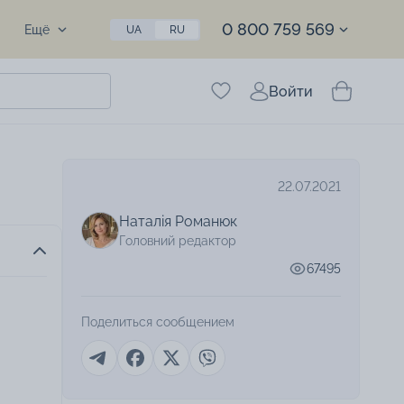
0 800 759 569
Ещё
UA
RU
Войти
22.07.2021
Наталія Романюк
Головний редактор
67495
Поделиться сообщением