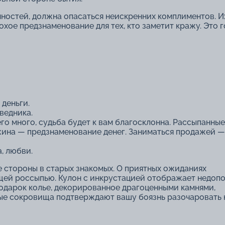
нностей, должна опасаться неискренних комплиментов. И
хое предзнаменование для тех, кто заметит кражу. Это 
 деньги.
ведника.
го много, судьба будет к вам благосклонна. Рассыпанны
жина ― предзнаменование денег. Заниматься продажей —
, любви.
 стороны в старых знакомых. О приятных ожиданиях
щей россыпью. Кулон с инкрустацией отображает недоп
подарок
колье
, декорированное драгоценными камнями,
ые сокровища подтверждают вашу боязнь разочаровать к