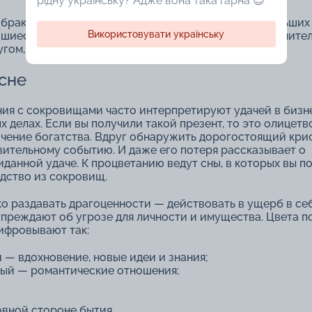
рідну українську? Адже вона така гарна 😍
браке, унаследовать его ― о желании добиться больших
Використовувати українську
шиеся мечты. Носить гарнитур ― предвестник стремите
угом, тот станет известным.
сне
ия с сокровищами часто интерпретируют удачей в бизн
х делах. Если вы получили такой презент, то это олицетв
чение богатства. Вдруг обнаружить дорогостоящий кри
вительному событию. И даже его потеря рассказывает о
данной удаче. К процветанию ведут сны, в которых вы п
дство из сокровищ.
о раздавать драгоценности ― действовать в ущерб в себ
преждают об угрозе для личности и имущества. Цвета п
ифровывают так:
 ― вдохновение, новые идеи и знания;
ый ― романтические отношения;
вной стороне бытия.