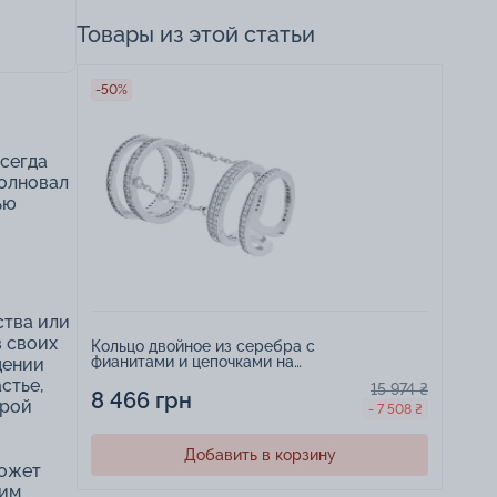
Товары из этой статьи
-50%
всегда
волновал
ью
ства или
в своих
Кольцо двойное из серебра с
фианитами и цепочками на
дении
фалангу - 1528915
стье,
15 974 ₴
8 466 грн
трой
- 7 508 ₴
Добавить в корзину
может
тим