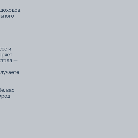
 доходов.
льного
есе и
оряет
сталл ―
олучаете
е, вас
ород