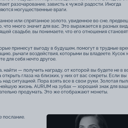
пает разочарование, зависть к чужой радости. Иногда
яются могущественные враги.
анное или спрятанное золото, увиденное во сне, предве
, что много значит для вас. Это выражается в разных вид
щей свадьбе, вы понимаете, что его отношения становя
торые принесут выгоду в будущем, помогут в трудные вре
цию, рычаги воздействия, которыми вы владеете. Кусок 
е для себя нечто другое.
 найти ― получить награду, от которой вы будете не в в
открыть глаза на близких, у них от вас секреты. Если вы
 над ситуацией. Пора взять все в свои руки. Золотая пыл
ьнейшую жизнь. AURUM на зубах ― хороший знак для ваш
щательно продумать. Это же отображают монеты.
е послание.