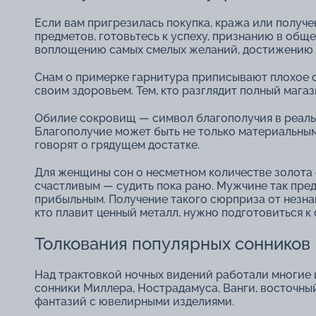
Если вам пригрезилась покупка, кража или получ
предметов, готовьтесь к успеху, признанию в обще
воплощению самых смелых желаний, достижению це
Снам о примерке гарнитура приписывают плохое 
своим здоровьем. Тем, кто разглядит полный магаз
Обилие сокровищ ― символ благополучия в реальн
Благополучие может быть не только материальным, 
говорят о грядущем достатке.
Для женщины сон о несметном количестве золота о
счастливым ― судить пока рано. Мужчине так предв
прибыльным. Получение такого сюрприза от незна
кто плавит ценный металл, нужно подготовиться к
Толкования популярных сонников
Над трактовкой ночных видений работали многие
сонники Миллера, Нострадамуса, Ванги, восточный
фантазий с ювелирными изделиями.