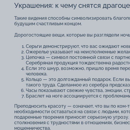
Украшения: к чему снятся драгоц
Такие видения способны символизировать благопо
будущим счастливым концом.
Дорогостоящие вещи, которые вы разглядели ночь
Серьги
демонстрируют, что вас ожидают новы
Ожерелье указывает на неисполненные желания
Цепочка
― символ постоянной связи с партне
Серебряная продукция тождественна радост
Если это шнур, возможно, пришло время пер
человека.
Кольцо
― это долгожданный подарок. Если вы 
такого труда. Сделанное из серебра предска
Часы показывают свежие чувства, эмоции, ст
Браслет на ноге
ассоциируется с проблемами
Преподносить красоту ― означает, что вы по ком-т
необходимости оставаться на связи с людьми, кот
подаренные творения приносят серьезную угрозу. 
столкновения с трудностями в отношениях, бизне
мошенничества.