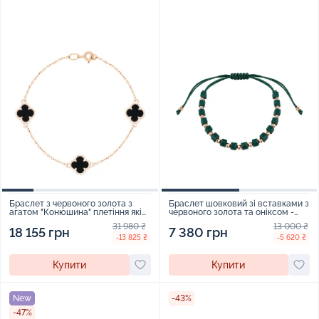
Браслет з червоного золота з
Браслет шовковий зі вставками з
агатом "Конюшина" плетіння якір
червоного золота та оніксом -
- 367458
2115240
31 980 ₴
13 000 ₴
18 155 грн
7 380 грн
-13 825 ₴
-5 620 ₴
Купити
Купити
New
-43%
-47%