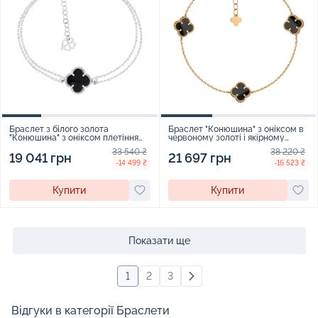
Браслет з білого золота
Браслет "Конюшина" з оніксом в
"Конюшина" з оніксом плетіння
червоному золоті і якірному
якірне - 1512010
плетінні - 2167206
33 540 ₴
38 220 ₴
19 041 грн
21 697 грн
-14 499 ₴
-16 523 ₴
Купити
Купити
Показати ще
1
2
3
Відгуки в категорії Браслети