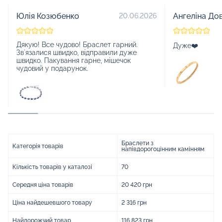
Юлія Козюбенко
Ангеліна До
20.06.2026
Дякую! Все чудово! Браслет гарний.
Дуже❤️
Зв`язалися швидко, відправили дуже
швидко. Пакування гарне, мішечок
чудовий у подарунок.
Браслети з
Категорія товарів
напівдорогоцінним камінням
Кількість товарів у каталозі
70
Середня ціна товарів
20 420 грн
Ціна найдешевшого товару
2 316 грн
Найдорожчий товар
116 823 грн