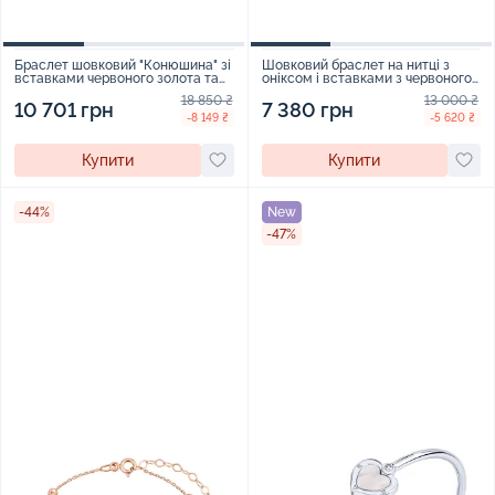
Браслет шовковий "Конюшина" зі
Шовковий браслет на нитці з
вставками червоного золота та
оніксом і вставками з червоного
оніксом - 2251151
золота - 2118625
18 850 ₴
13 000 ₴
10 701 грн
7 380 грн
-8 149 ₴
-5 620 ₴
Купити
Купити
-44%
New
-47%