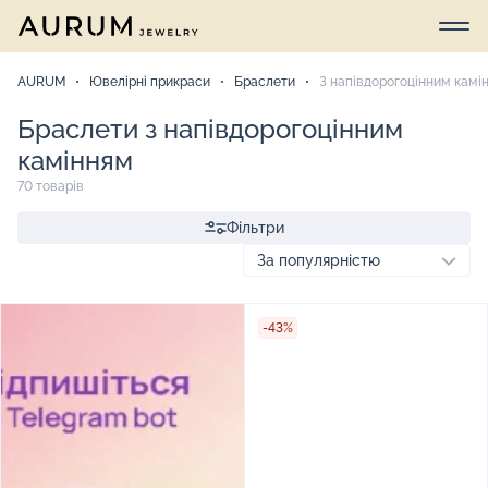
AURUM
Ювелірні прикраси
Браслети
З напівдорогоцінним камі
Браслети з напівдорогоцінним
камінням
70 товарів
Фільтри
-43%