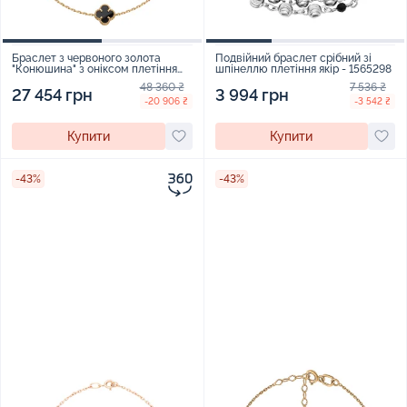
Браслет з червоного золота
Подвійний браслет срібний зі
"Конюшина" з оніксом плетіння
шпінеллю плетіння якір - 1565298
якір - 2211038
48 360 ₴
7 536 ₴
27 454 грн
3 994 грн
-20 906 ₴
-3 542 ₴
Купити
Купити
-43%
-43%