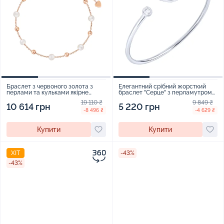
Браслет з червоного золота з
Елегантний срібний жорсткий
перлами та кульками якірне
браслет "Серце" з перламутром
плетіння - 2102108
та фіанітами - 1982537
19 110 ₴
9 849 ₴
10 614 грн
5 220 грн
-8 496 ₴
-4 629 ₴
Купити
Купити
ХІТ
-43%
-43%