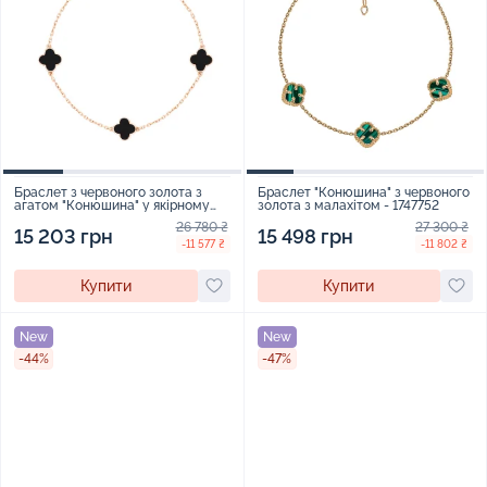
Браслет з червоного золота з
Браслет "Конюшина" з червоного
агатом "Конюшина" у якірному
золота з малахітом - 1747752
плетінні - 367456
26 780 ₴
27 300 ₴
15 203 грн
15 498 грн
-11 577 ₴
-11 802 ₴
Купити
Купити
New
New
-44%
-47%