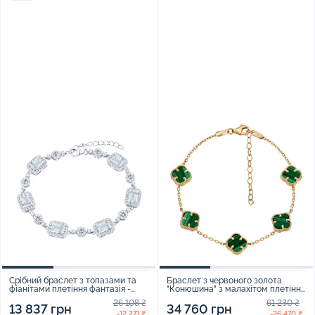
Срібний браслет з топазами та
Браслет з червоного золота
фіанітами плетіння фантазія -
"Конюшина" з малахітом плетіння
2167179
якір - 1789806
26 108 ₴
61 230 ₴
13 837 грн
34 760 грн
-12 271 ₴
-26 470 ₴