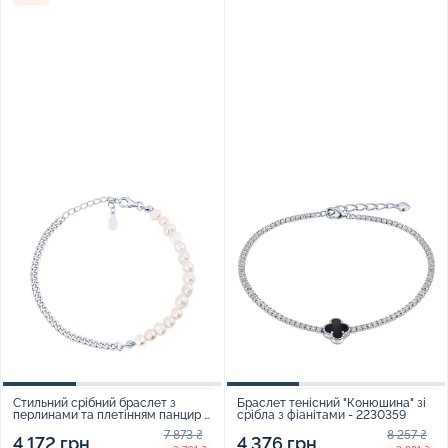
Стильний срібний браслет з
Браслет тенісний "Конюшина" зі
перлинами та плетінням панцир -
срібла з фіанітами - 2230359
1960845
7 873 ₴
8 257 ₴
4 172 грн
4 376 грн