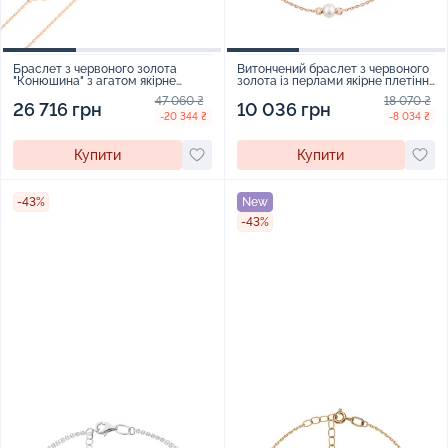
Браслет з червоного золота
Витончений браслет з червоного
"Конюшина" з агатом якірне
золота із перлами якірне плетіння
плетіння - 367460
- 2102092
47 060 ₴
18 070 ₴
26 716 грн
10 036 грн
-20 344 ₴
-8 034 ₴
Купити
Купити
-43%
New
-43%