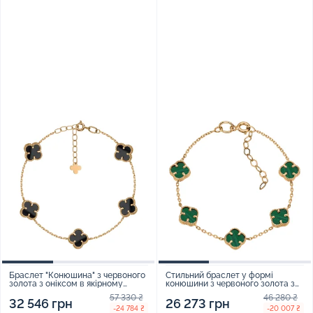
Браслет "Конюшина" з червоного
Стильний браслет у формі
золота з оніксом в якірному
конюшини з червоного золота з
плетінні - 2167458
якірним плетінням і малахітами -
57 330 ₴
46 280 ₴
1915821
32 546 грн
26 273 грн
-24 784 ₴
-20 007 ₴