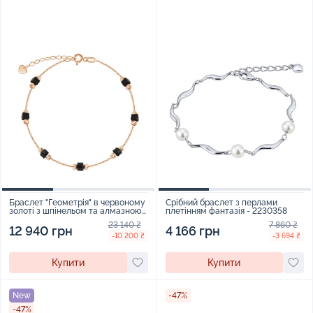
Браслет "Геометрія" в червоному
Срібний браслет з перлами
золоті з шпінельом та алмазною
плетінням фантазія - 2230358
гранню плетіння якір - 2251183
23 140 ₴
7 860 ₴
12 940 грн
4 166 грн
-10 200 ₴
-3 694 ₴
Купити
Купити
New
-47%
-47%