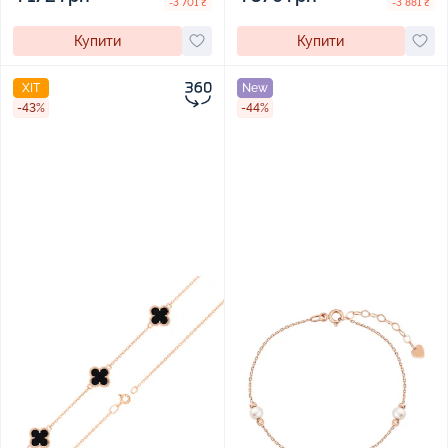
-3 701 ₴
-3 881 ₴
Купити
Купити
ХІТ
New
-43%
-44%