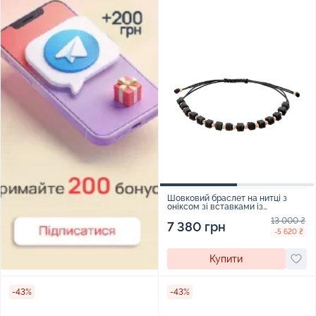
Шовковий браслет на нитці з
оніксом зі вставками із
червоного золота - 2118626
13 000 ₴
7 380 грн
-5 620 ₴
Купити
-43%
-43%