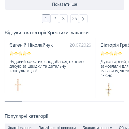
Показати ще
1
2
3
...
25
Відгуки в категорії Хрестики, ладанки
Євгеній Ніколайчук
Вікторія Гра
20.07.2026
Чудовий хрестик, сподобався, окремо
Дуже гарний, 
дякую за швидку та детальну
замовляли для
консультацію!
магазину, як з
якісно
Популярні категорії
Золоті кулони
Дитячі золоті сережки
Браслети на ногу
Обруч