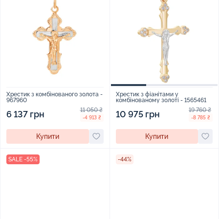
Хрестик з комбінованого золота -
Хрестик з фіанітами у
967960
комбінованому золоті - 1565461
11 050 ₴
19 760 ₴
6 137 грн
10 975 грн
-4 913 ₴
-8 785 ₴
Купити
Купити
SALE -55%
-44%