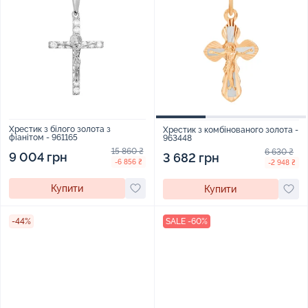
Хрестик з білого золота з
Хрестик з комбінованого золота -
фіанітом - 961165
963448
15 860 ₴
6 630 ₴
9 004 грн
3 682 грн
-6 856 ₴
-2 948 ₴
Купити
Купити
-44%
SALE -60%