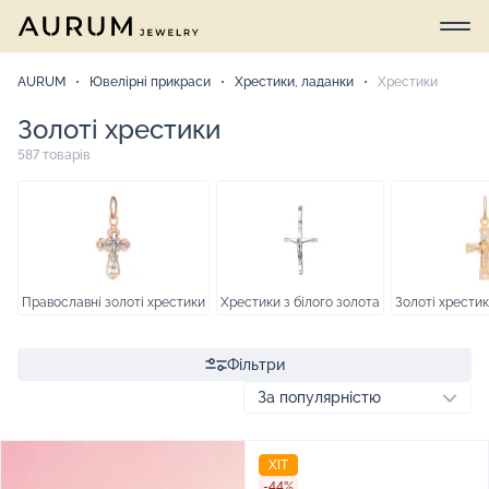
AURUM
Ювелірні прикраси
Хрестики, ладанки
Хрестики
Золоті хрестики
587 товарів
Православні золоті хрестики
Хрестики з білого золота
Золоті хрестик
Фільтри
ХІТ
-44%