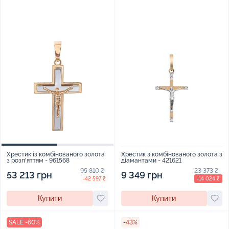
Хрестик з комбінованого золота з
Хрестик із комбінованого золота
діамантами - 421621
з розп'яттям - 961568
23 373 ₴
95 810 ₴
9 349 грн
53 213 грн
-14 024 ₴
-42 597 ₴
Купити
Купити
SALE -60%
-43%