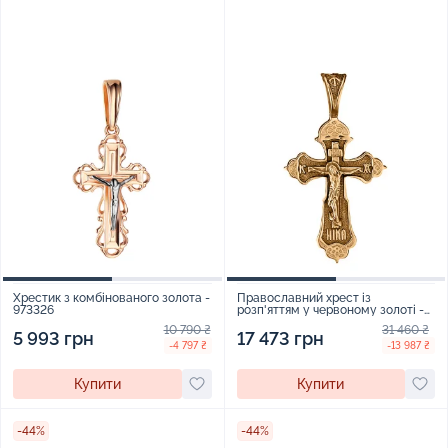
Хрестик з комбінованого золота -
Православний хрест із
973326
розп'яттям у червоному золоті -
1552883
10 790 ₴
31 460 ₴
5 993 грн
17 473 грн
-4 797 ₴
-13 987 ₴
Купити
Купити
-44%
-44%