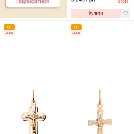
-2 601 ₴
Купити
ХІТ
ХІТ
-44%
-44%