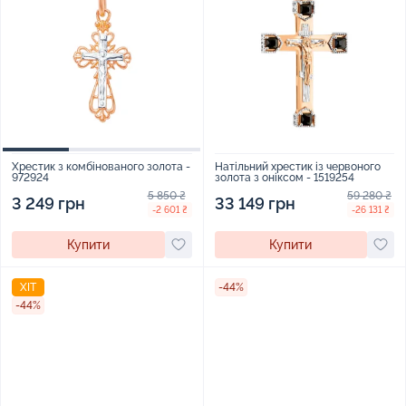
Натільний хрестик із червоного
Хрестик з комбінованого золота -
золота з оніксом - 1519254
972924
59 280 ₴
5 850 ₴
33 149 грн
3 249 грн
-26 131 ₴
-2 601 ₴
Купити
Купити
ХІТ
-44%
-44%