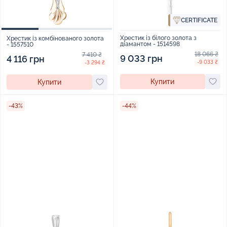
CERTIFICATE
Хрестик із білого золота з
Хрестик із комбінованого золота
діамантом - 1514598
- 1557510
18 066 ₴
7 410 ₴
9 033 грн
4 116 грн
-9 033 ₴
-3 294 ₴
Купити
Купити
-43%
-44%