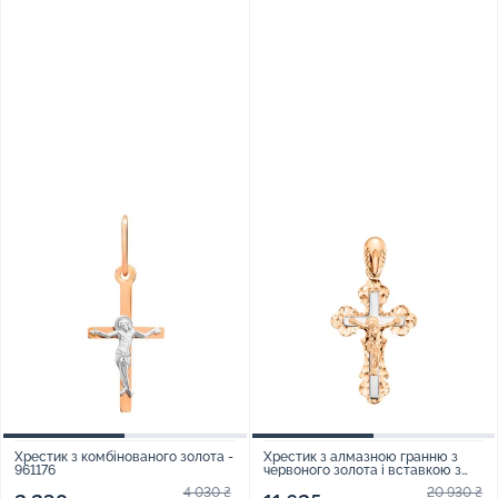
Хрестик з комбінованого золота -
Хрестик з алмазною гранню з
961176
червоного золота і вставкою з
білого - 1538994
4 030 ₴
20 930 ₴