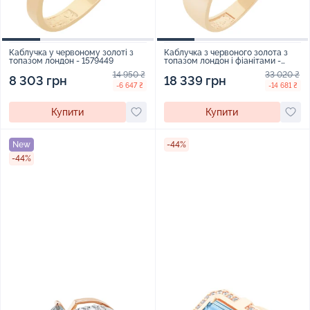
Каблучка у червоному золоті з
Каблучка з червоного золота з
топазом лондон - 1579449
топазом лондон і фіанітами -
1579452
14 950 ₴
33 020 ₴
8 303 грн
18 339 грн
-6 647 ₴
-14 681 ₴
Купити
Купити
New
-44%
-44%