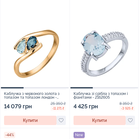
Каблучка з червоного золота з
Каблучка зі срібла з топазом і
топазом та топазом лондон -
фіанітами - 2162605
2229261
25 350 ₴
8 350 ₴
14 079 грн
4 425 грн
-11 271 ₴
-3 925 ₴
Купити
Купити
-44%
New