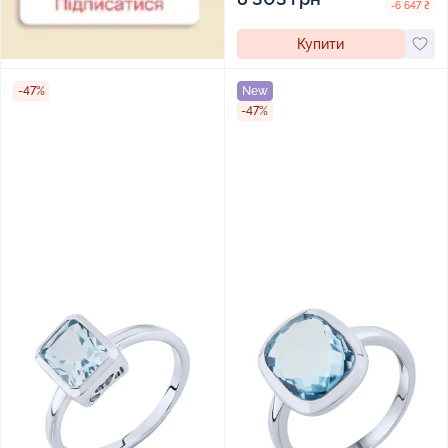
-6 647 ₴
Купити
-47%
New
-47%