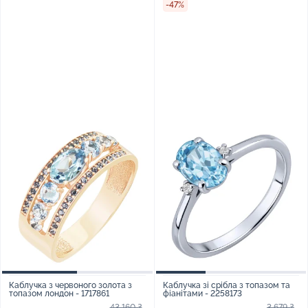
-47%
Каблучка з червоного золота з
Каблучка зі срібла з топазом та
топазом лондон - 1717861
фіанітами - 2258173
43 160 ₴
3 679 ₴