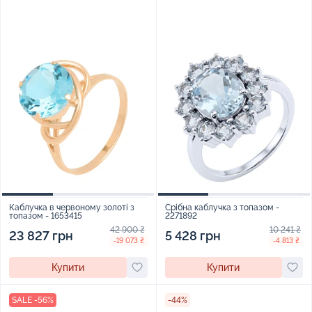
Каблучка в червоному золоті з
Срібна каблучка з топазом -
топазом - 1653415
2271892
42 900 ₴
10 241 ₴
23 827 грн
5 428 грн
-19 073 ₴
-4 813 ₴
Купити
Купити
SALE -56%
-44%