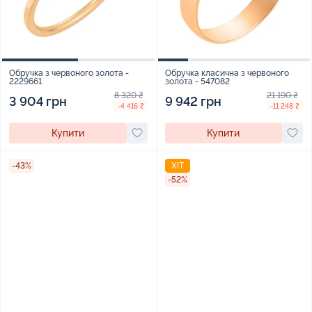
Обручка з червоного золота -
Обручка класична з червоного
2229661
золота - 547082
8 320 ₴
21 190 ₴
3 904 грн
9 942 грн
-4 416 ₴
-11 248 ₴
Купити
Купити
-43%
ХІТ
-52%