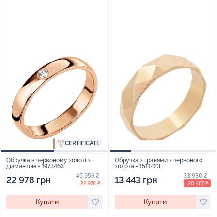
CERTIFICATE
Обручка в червоному золоті з
Обручка з гранями з червоного
діамантом - 1973463
золота - 1511223
45 956 ₴
33 930 ₴
22 978 грн
13 443 грн
-22 978 ₴
-20 487 ₴
Купити
Купити