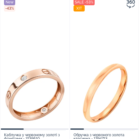
New
SALE -53%
-43%
ХІТ
Каблучка у червоному золоті з
Обручка з червоного золота
фіанітами - 2139510
класична - 1294713