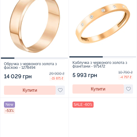
Каблучка з червоного золота з
Обручка з червоного золота з
фіанітами - 971472
фаскою - 1278494
10 790 ₴
29 900 ₴
5 993 грн
14 029 грн
-4 797 ₴
-15 871 ₴
Купити
Купити
New
SALE -60%
-53%