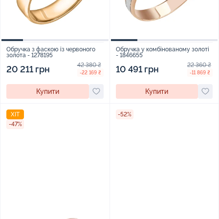
Обручка з фаскою із червоного
Обручка у комбінованому золоті
золота - 1278195
- 1846655
42 380 ₴
22 360 ₴
20 211 грн
10 491 грн
-22 169 ₴
-11 869 ₴
Купити
Купити
ХІТ
-52%
-47%