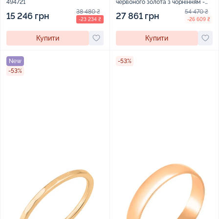
494721
червоного золота з чорнінням -
1916024
38 480 ₴
54 470 ₴
15 246 грн
27 861 грн
-23 234 ₴
-26 609 ₴
Купити
Купити
New
-53%
-53%