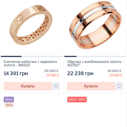
Елегантна каблучка з червоного
Обручка з комбінованого золота -
золота - 1861131
1617927
25 350 ₴
45 890 ₴
14 391 грн
22 238 грн
-10 959 ₴
-23 652 ₴
Купити
Купити
New
SALE -60%
-50%