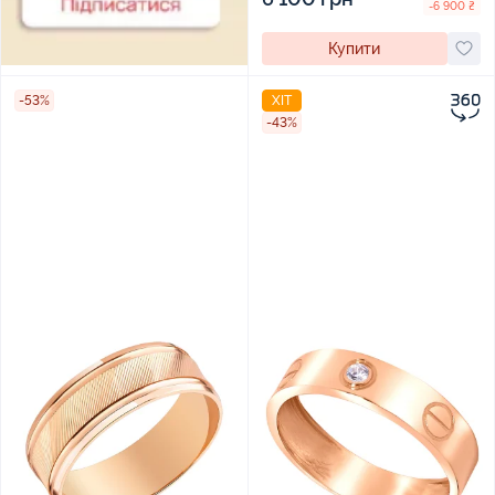
-6 900 ₴
Купити
-53%
ХІТ
-43%