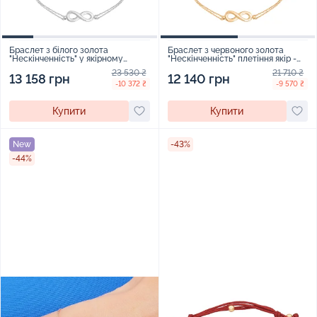
Браслет з білого золота
Браслет з червоного золота
"Нескінченність" у якірному
"Нескінченність" плетіння якір -
плетінні - 1630776
1653219
23 530 ₴
21 710 ₴
13 158 грн
12 140 грн
-10 372 ₴
-9 570 ₴
Купити
Купити
New
-43%
-44%