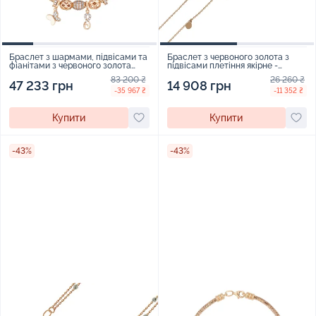
Браслет з шармами, підвісами та
Браслет з червоного золота з
фіанітами з червоного золота
підвісами плетіння якірне -
плетіння снейк - 1737931
859436
83 200 ₴
26 260 ₴
47 233 грн
14 908 грн
-35 967 ₴
-11 352 ₴
Купити
Купити
-43%
-43%