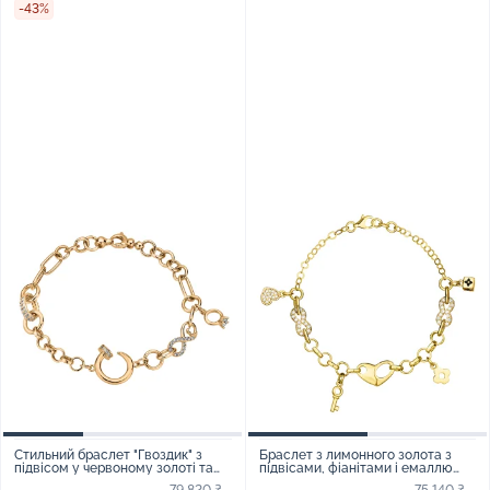
-43%
Стильний браслет "Гвоздик" з
Браслет з лимонного золота з
підвісом у червоному золоті та
підвісами, фіанітами і емаллю
якірним плетінням - 1858575
плетіння шопард - 967259
79 820 ₴
75 140 ₴