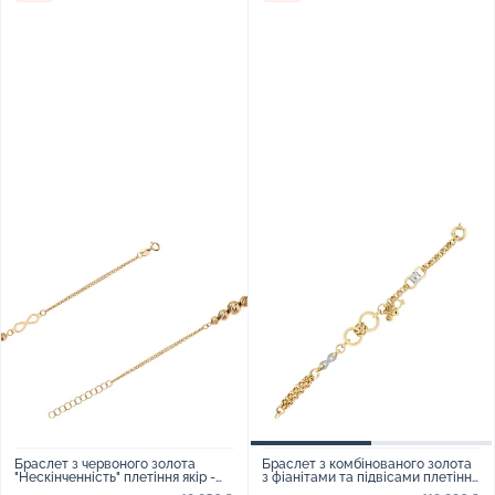
Браслет з червоного золота
Браслет з комбінованого золота
"Нескінченність" плетіння якір -
з фіанітами та підвісами плетіння
1640851
шопард - 958937