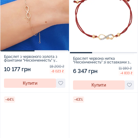
Браслет з червоного золота з
Браслет червона нитка
фіанітами "Нескінченність" у
"Нескінченність" зі вставками з
якірному плетінні - 1807384
червоного золота з фіанітами -
18 200 ₴
10 177 грн
11 180 ₴
1562141
6 347 грн
-8 023 ₴
-4 833 ₴
Купити
Купити
-44%
-43%