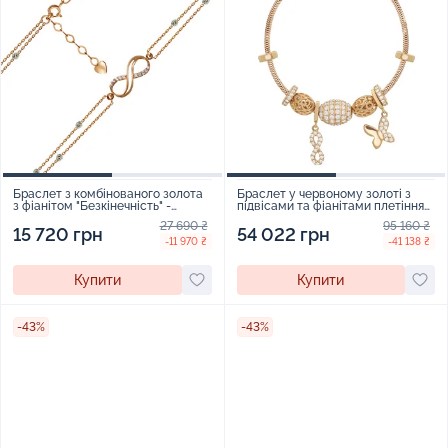
Браслет з комбінованого золота
Браслет у червоному золоті з
з фіанітом "Безкінечність" -
підвісами та фіанітами плетіння
969917
снейк - 1615847
27 690 ₴
95 160 ₴
15 720 грн
54 022 грн
-11 970 ₴
-41 138 ₴
Купити
Купити
-43%
-43%