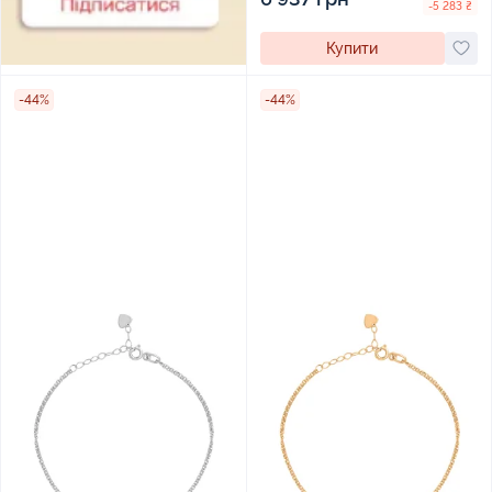
-5 283 ₴
Купити
-44%
-44%