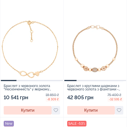
Браслет з червоного золота
Браслет з круглими шармами з
"Нескінченність" у якірному
червоного золота з фіанітами -
плетінні - 1743229
1723253
18 850 ₴
75 400 ₴
10 541 грн
42 805 грн
-8 309 ₴
-32 595 ₴
Купити
Купити
New
SALE -53%