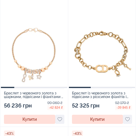
Браслет з червоного золота з
Браслет із червоного золота з
шармами, підвісами і фіанітами -
підвісами з розсипом фіанітів і
1725359
плетінням якір та шопард -
99 060 ₴
92 170 ₴
1856608
56 236 грн
52 325 грн
-42 824 ₴
-39 845 ₴
Купити
Купити
-43%
-43%