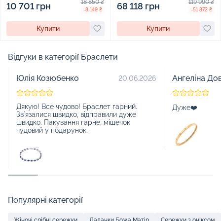
18 850 ₴
119 990 ₴
10 701 грн
68 118 грн
-8 149 ₴
-51 872 ₴
Купити
Купити
Відгуки в категорії Браслети
Юлія Козюбенко
Ангеліна До
20.06.2026
Дякую! Все чудово! Браслет гарний.
Дуже❤️
Зв`язалися швидко, відправили дуже
швидко. Пакування гарне, мішечок
чудовий у подарунок.
Популярні категорії
Жіночі срібні сережки
Ладанки Божа Матір
Сережки з оніксом