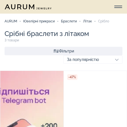
AURUM
Ювелірні прикраси
Браслети
Літак
Срібло
Срібні браслети з літаком
3 товари
Фільтри
-47%