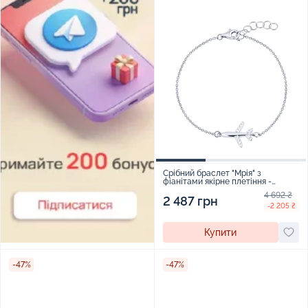
Срібний браслет "Мрія" з
фіанітами якірне плетіння -
2102029
4 692 ₴
2 487 грн
-2 205 ₴
Купити
-47%
-47%