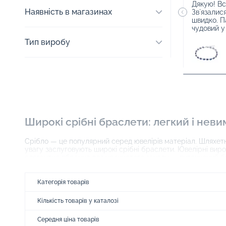
Дякую! Вс
Наявність в магазинах
Зв`язалис
швидко. П
чудовий у
Тип виробу
Широкі срібні браслети: легкий і нев
Срібло — це популярний серед ювелірів матеріал. Шляхет
увагу заслуговують широкі срібні браслети. Ювелірні вир
елегантне вбрання для урочистого заходу — витончений б
Переваги срібних ювелірних виробів
Категорія товарів
Серед переваг прикрас зі срібла виокремлюють:
Кількість товарів у каталозі
доступну вартість — такі ювелірні вироби обходяться в
універсальність — носити прикраси можуть люди з будь-
Середня ціна товарів
відмінну сполучуваність з дорогоцінним та напівдорог