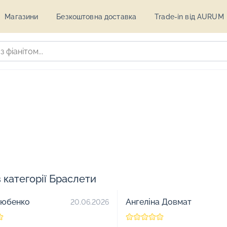
Магазини
Безкоштовна доставка
Trade-in від AURUM
в категорії Браслети
зюбенко
Ангеліна Довмат
20.06.2026