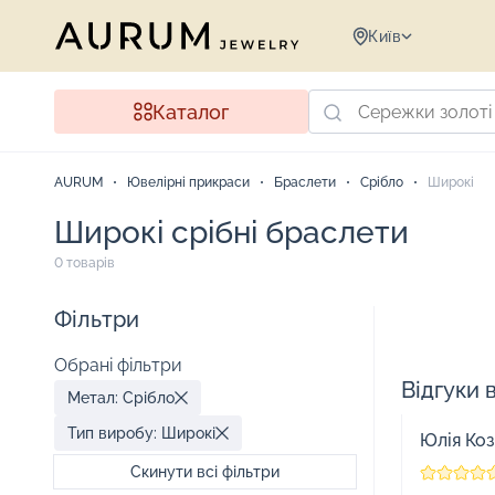
Київ
Каталог
AURUM
Ювелірні прикраси
Браслети
Срібло
Широкі
Широкі срібні браслети
0 товарів
Фільтри
Обрані фільтри
Відгуки 
Метал: Срібло
Тип виробу: Широкі
Юлія Ко
Скинути всі фільтри