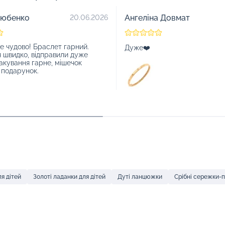
зюбенко
Ангеліна Довмат
20.06.2026
е чудово! Браслет гарний.
Дуже❤️
я швидко, відправили дуже
акування гарне, мішечок
 подарунок.
я дітей
Золоті ладанки для дітей
Дуті ланцюжки
Срібні сережки-п