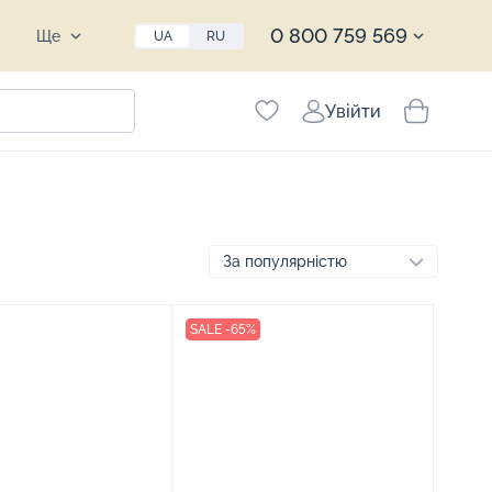
0 800 759 569
Ще
UA
RU
Увійти
SALE -65%