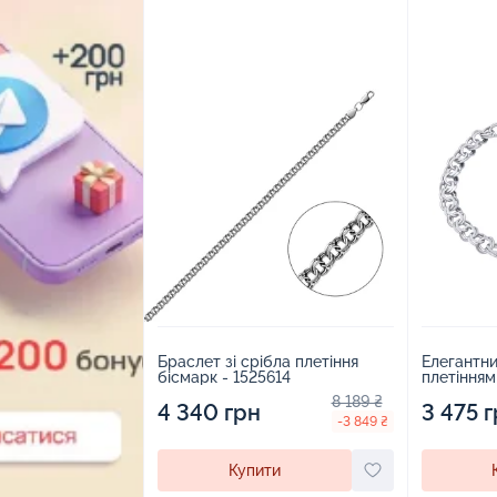
Браслет зі срібла плетіння
Елегантни
бісмарк - 1525614
плетінням
8 189 ₴
4 340 грн
3 475 
-3 849 ₴
Купити