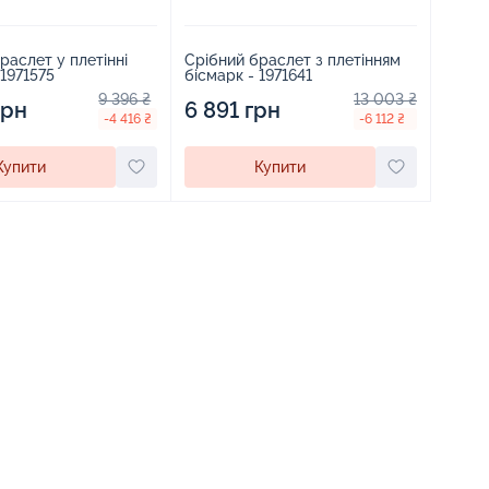
раслет у плетінні
Срібний браслет з плетінням
 1971575
бісмарк - 1971641
9 396 ₴
13 003 ₴
грн
6 891 грн
-4 416 ₴
-6 112 ₴
Купити
Купити