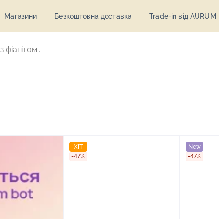
Магазини
Безкоштовна доставка
Trade-in від AURUM
ХІТ
New
-47%
-47%