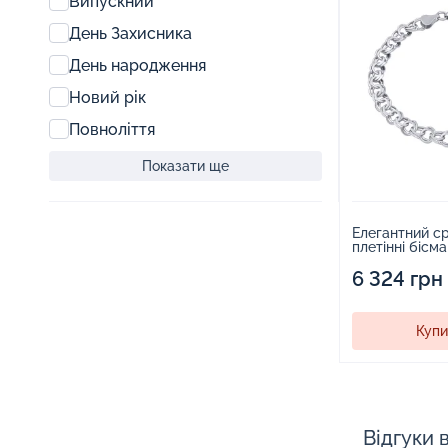
Випускний
День Захисника
День народження
Новий рік
Повноліття
Показати ще
Елегантний с
плетінні бісма
6 324 грн
Купи
Відгуки 