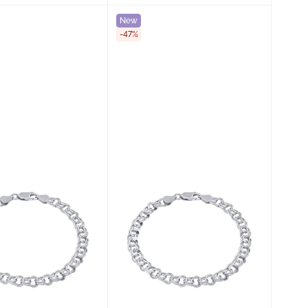
New
-47%