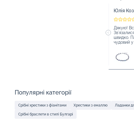
Юлія Ко
Дякую! Вс
Зв`язалис
швидко. П
чудовий у
Популярні категорії
Срібні хрестики з фіанітами
Хрестики з емаллю
Ладанки дл
Срібні браслети в стилі Булгарі