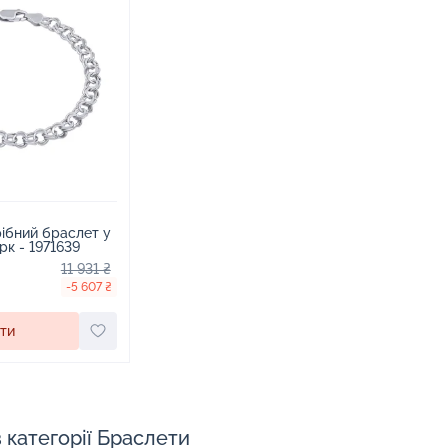
рібний браслет у
рк - 1971639
11 931 ₴
-5 607 ₴
ти
в категорії Браслети