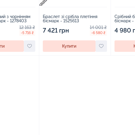
Браслет зі срібла плетіння
ий з чорнінням
Срібний б
бісмарк - 1525613
арк - 1278403
бісмарк -
14 001 ₴
12 163 ₴
7 421 грн
4 980 
-6 580 ₴
-5 716 ₴
Купити
ти