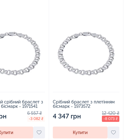
й срібний браслет з
Срібний браслет з плетінням
 бісмарк - 1971541
бісмарк - 1973572
6 557 ₴
12 420 ₴
грн
4 347 грн
-3 082 ₴
-8 073 ₴
Купити
Купити