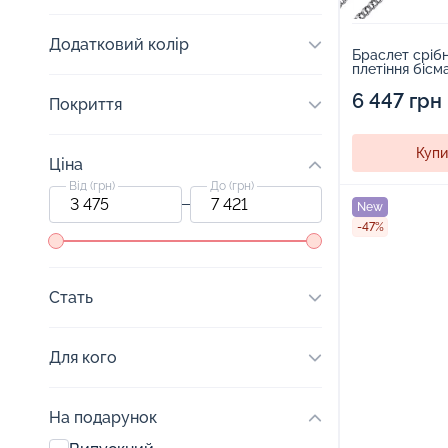
Додатковий колір
Браслет срібн
плетіння бісм
6 447 грн
Покриття
Купи
Ціна
Від (грн)
До (грн)
New
-47%
Стать
Для кого
На подарунок