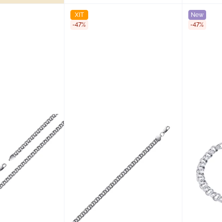
ХІТ
New
-47%
-47%