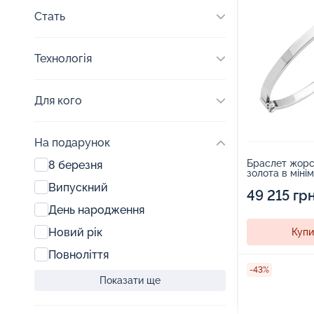
Стать
Технологія
Для кого
На подарунок
Браслет жорст
8 березня
золота в міні
стилі - 185935
Випускний
49 215 гр
День народження
Новий рік
Купи
Повноліття
-43%
Показати ще