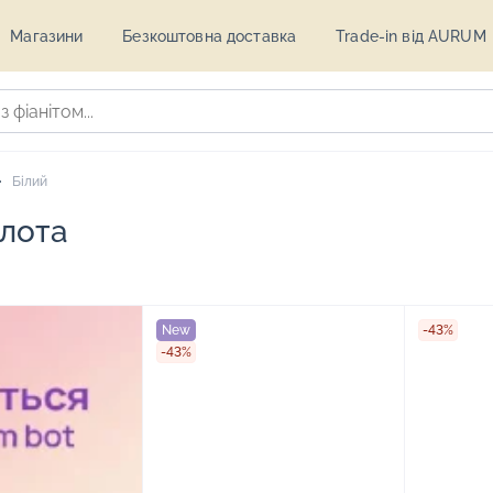
Магазини
Безкоштовна доставка
Trade-in від AURUM
Білий
олота
New
-43%
-43%