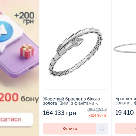
Браслет ж
Жорсткий браслет з білого
золота з 
золота "Змія" з фіанітами -
- 1263651
1806613
289 120 ₴
19 410
164 133 грн
-124 987 ₴
Купити