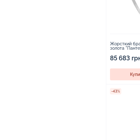
Жорсткий бра
золота "Панте
1500552
85 683 гр
Купи
-43%