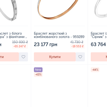
слет з білого
Браслет жорсткий з
Браслет і
ра" з фіанітами -
комбінованого золота - 959289
"Сірник" з
150 930 ₴
41 730 ₴
н
23 177 грн
63 764
-65 247 ₴
-18 553 ₴
ти
Купити
New
-44%
-43%