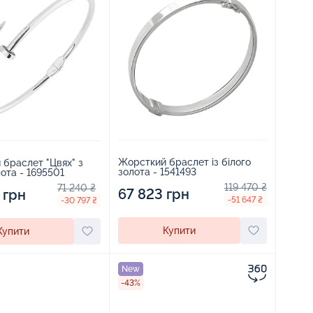
Жорсткий браслет із білого
браслет "Цвях" з
золота - 1541493
лота - 1695501
119 470 ₴
71 240 ₴
67 823 грн
 грн
-51 647 ₴
-30 797 ₴
Купити
Купити
New
-43%