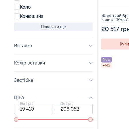
Коло
Конюшина
Жорсткий бра
золота "Коло"
фіанітів - 154
Показати ще
20 517 гр
Купи
Вставка
New
Колір вставки
-44%
Застібка
Ціна
Від (грн)
До (грн)