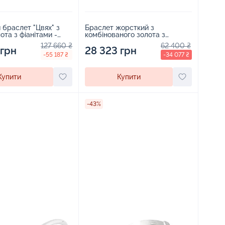
браслет "Цвях" з
Браслет жорсткий з
ота з фіанітами -
комбінованого золота з
алмазной гранню - 965728
127 660 ₴
62 400 ₴
 грн
28 323 грн
-55 187 ₴
-34 077 ₴
Купити
Купити
-43%