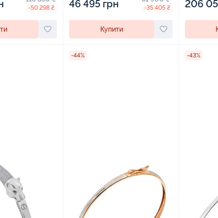
н
46 495 грн
206 05
-50 298 ₴
-35 405 ₴
ти
Купити
-44%
-43%