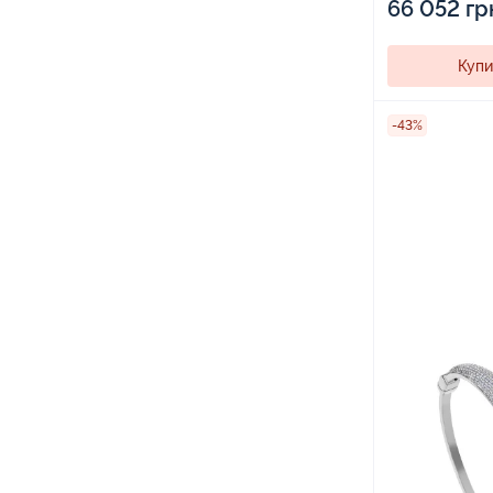
66 052 гр
Купи
-43%