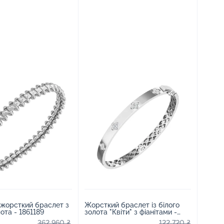
 жорсткий браслет з
Жорсткий браслет із білого
ота - 1861189
золота "Квіти" з фіанітами -
2134591
362 960 ₴
122 720 ₴