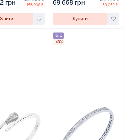
2 грн
69 668 грн
-156 908 ₴
-53 052 ₴
Купити
Купити
New
-43%