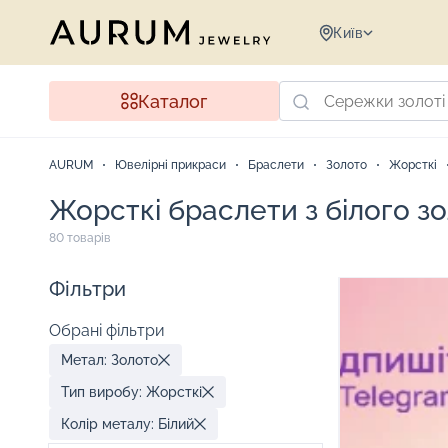
Київ
Каталог
AURUM
Ювелірні прикраси
Браслети
Золото
Жорсткі
Жорсткі браслети з білого з
80 товарів
Фільтри
Обрані фільтри
Метал: Золото
Тип виробу: Жорсткі
Колір металу: Білий