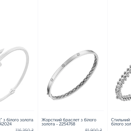
" з білого золота
Жорсткий браслет з білого
Стильний
542024
золота - 2254768
білого зол
116 350 ₴
81 900 ₴