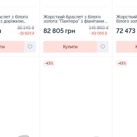
Жорсткий 
слет з білого
Жорсткий браслет з білого
білого зол
 з доріжкою
золота "Пантера" з фіанітами -
1778586
5294
1728757
36 140 ₴
145 860 ₴
72 473
н
82 805 грн
-15 623 ₴
-63 055 ₴
ти
Купити
-43%
-43%