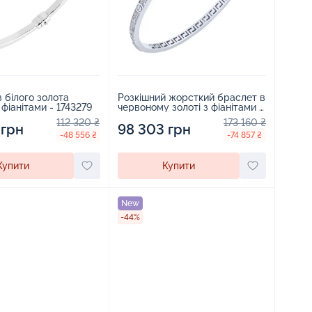
з білого золота
Розкішний жорсткий браслет в
 фіанітами - 1743279
червоному золоті з фіанітами -
2103677
112 320 ₴
173 160 ₴
 грн
98 303 грн
-48 556 ₴
-74 857 ₴
Купити
Купити
New
-44%