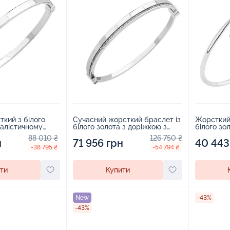
кий з білого
Сучасний жорсткий браслет із
Жорсткий 
малістичному
білого золота з доріжкою з
білого зо
2
фіанітів - 1859445
88 010 ₴
126 750 ₴
н
71 956 грн
40 443
-38 795 ₴
-54 794 ₴
ти
Купити
New
-43%
-43%