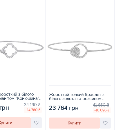
орсткий з білого
Жорсткий тонкий браслет з
фіанітом "Конюшина"
білого золота та розсипом
фіанітів - 1545377
34 190 ₴
41 860 ₴
 грн
23 764 грн
-14 780 ₴
-18 096 ₴
Купити
Купити