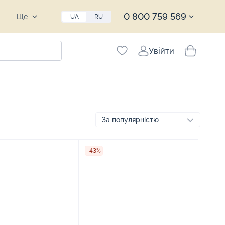
0 800 759 569
Ще
UA
RU
Увійти
-43%