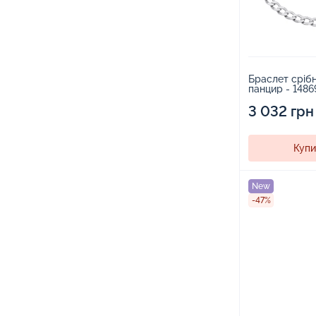
Браслет срібн
панцир - 148
3 032 грн
Купи
New
-47%