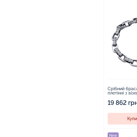
Срібний брасл
плетінні з віз
чорнінням - 2
19 862 гр
Купи
New