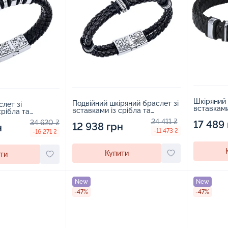
Шкіряний 
Подвійний шкіряний браслет зі
лет зі
вставками
вставками із срібла та
срібла та
Герб Укра
чорнінням - 2089239
089219
24 411 ₴
17 489
34 620 ₴
12 938 грн
н
-11 473 ₴
-16 271 ₴
Купити
ти
New
New
-47%
-47%