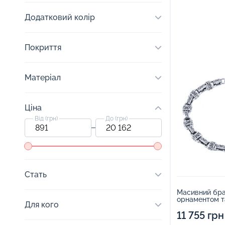
Додатковий колір
Покриття
Матеріал
Ціна
Від (грн)
До (грн)
Стать
Масивний брас
орнаментом т
Для кого
плетіння якір 
2193418
11 755 грн