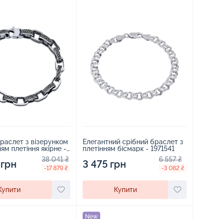
раслет з візерунком
Елегантний срібний браслет з
ям плетіння якірне -
плетінням бісмарк - 1971541
38 041 ₴
6 557 ₴
 грн
3 475 грн
-17 879 ₴
-3 082 ₴
Купити
Купити
New