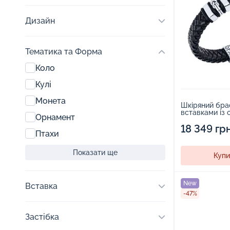
Дизайн
Тематика та Форма
Коло
Кулі
Монета
Шкіряний брас
вставками із 
Орнамент
чорнінням - 2
18 349 гр
Птахи
Показати ще
Купи
New
Вставка
-47%
Застібка