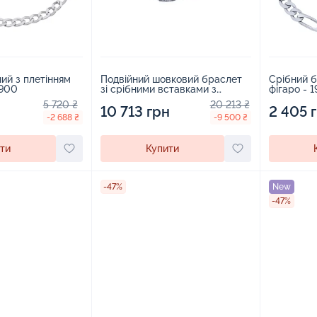
ий з плетінням
Подвійний шовковий браслет
Срібний б
6900
зі срібними вставками з
фігаро - 
Архангелом Михаїлом та
5 720 ₴
20 213 ₴
чорнінням - 2149182
10 713 грн
2 405 
-2 688 ₴
-9 500 ₴
ти
Купити
-47%
New
-47%