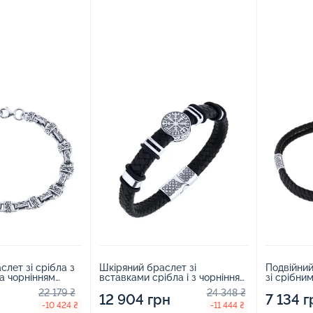
лет зі срібла з
Шкіряний браслет зі
Подвійни
а чорнінням
вставками срібла і з чорнінням
зі срібни
фантазійний -
- 2127741
чорнінням
22 179 ₴
24 348 ₴
12 904 грн
7 134 г
-10 424 ₴
-11 444 ₴