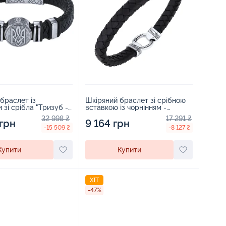
браслет із
Шкіряний браслет зі срібною
 зі срібла "Тризуб -
вставкою із чорнінням -
їни" - 1823367
2112479
32 998 ₴
17 291 ₴
 грн
9 164 грн
-15 509 ₴
-8 127 ₴
Купити
Купити
ХІТ
-47%