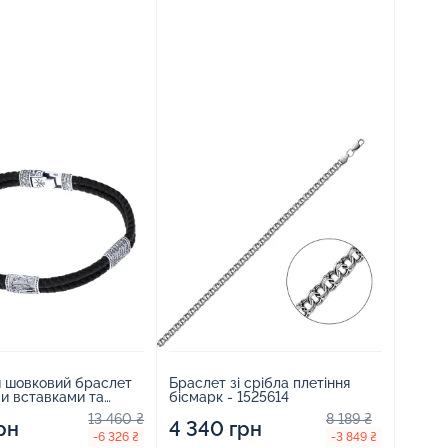
й шовковий браслет
Браслет зі срібла плетіння
ми вставками та
бісмарк - 1525614
 - 2149181
13 460 ₴
8 189 ₴
рн
4 340 грн
-6 326 ₴
-3 849 ₴