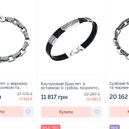
ет у якірному
Срібний б
Каучуковий браслет зі
ерунком та
та чорнінн
вставкою із срібла, позолотою
107922
2107921
та чорнінням - 2089115
37 476 ₴
22 297 ₴
н
20 162
11 817 грн
-17 614 ₴
-10 480 ₴
ти
Купити
SALE -65%
New