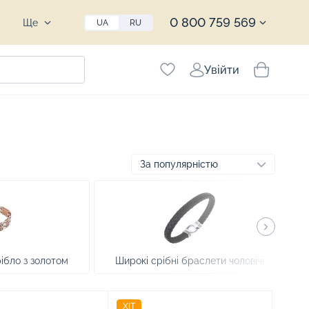
0 800 759 569
Ще
UA
RU
Увійти
рібло з золотом
Широкі срібні браслети чоловічі
ХІТ