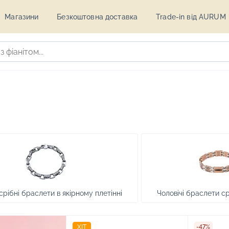
Магазини
Безкоштовна доставка
Trade-in від AURUM
 срібні браслети в якірному плетінні
Чоловічі браслети с
ХІТ
-47%