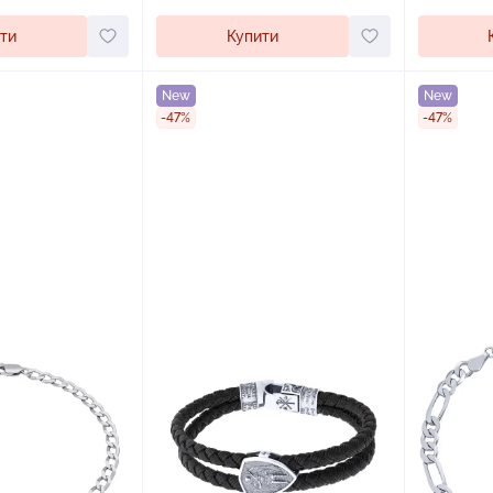
ти
Купити
New
New
-47%
-47%