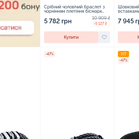
Срібний чоловічий браслет з
Шовковий 
чорнінням плетіння бісмарк
вставками
козацький - 1525615
2255036
10 909 ₴
5 782 грн
7 945 
-5 127 ₴
Купити
-47%
ХІТ
-47%