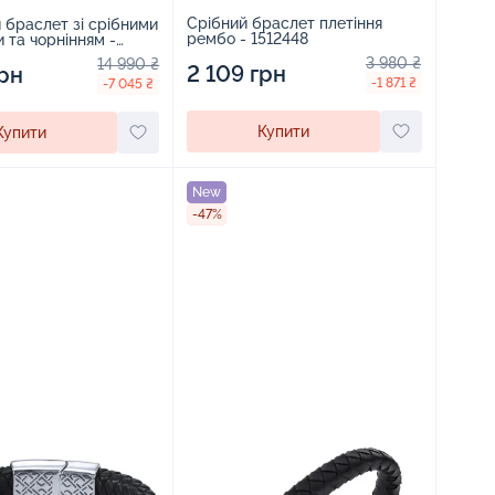
Срібний браслет плетіння
браслет зі срібними
рембо - 1512448
 та чорнінням -
3 980 ₴
14 990 ₴
2 109 грн
грн
-1 871 ₴
-7 045 ₴
Купити
Купити
New
-47%