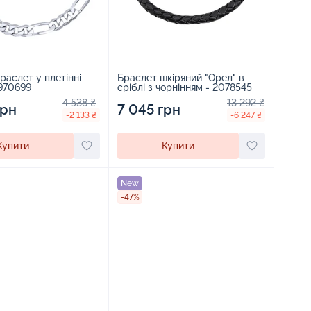
раслет у плетінні
Браслет шкіряний "Орел" в
1970699
сріблі з чорнінням - 2078545
4 538 ₴
13 292 ₴
грн
7 045 грн
-2 133 ₴
-6 247 ₴
Купити
Купити
New
-47%