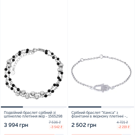
Подвійний браслет срібний зі
Срібний браслет "Хамса" з
шпінеллю плетіння якір - 1565298
фіанітами в якірному плетінні -
457874
7 536 ₴
4 721 ₴
3 994 грн
2 502 грн
-3 542 ₴
-2 219 ₴