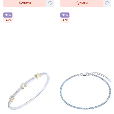
Купити
Купити
New
New
-47%
-47%