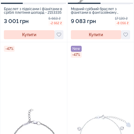
Браслет з підвісами і фіанітами в
Модний срібний браслет з
сріблі плетіння шопард - 2153335
фіанітами в фантазійному
плетінні - 2014599
5 663 ₴
17 139 ₴
3 001 грн
9 083 грн
-2 662 ₴
-8 056 ₴
Купити
Купити
-47%
New
-47%