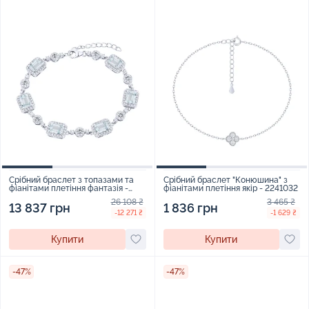
Срібний браслет з топазами та
Срібний браслет "Конюшина" з
фіанітами плетіння фантазія -
фіанітами плетіння якір - 2241032
2167179
26 108 ₴
3 465 ₴
13 837 грн
1 836 грн
-12 271 ₴
-1 629 ₴
Купити
Купити
-47%
-47%