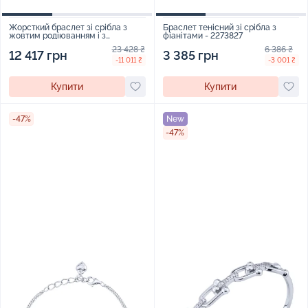
Жорсткий браслет зі срібла з
Браслет тенісний зі срібла з
жовтим родіюванням і з
фіанітами - 2273827
фіанітами - 2132304
23 428 ₴
6 386 ₴
12 417 грн
3 385 грн
-11 011 ₴
-3 001 ₴
Купити
Купити
-47%
New
-47%