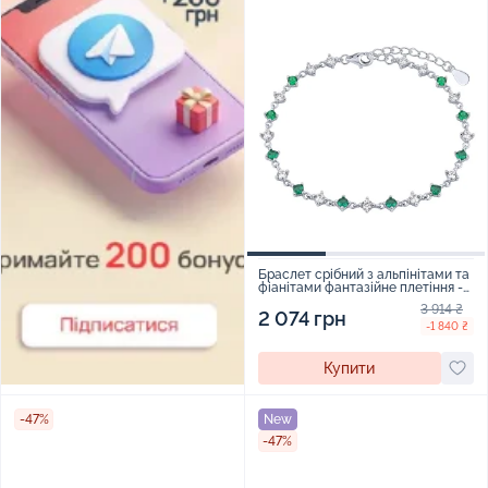
Браслет срібний з альпінітами та
фіанітами фантазійне плетіння -
2273820
3 914 ₴
2 074 грн
-1 840 ₴
Купити
-47%
New
-47%