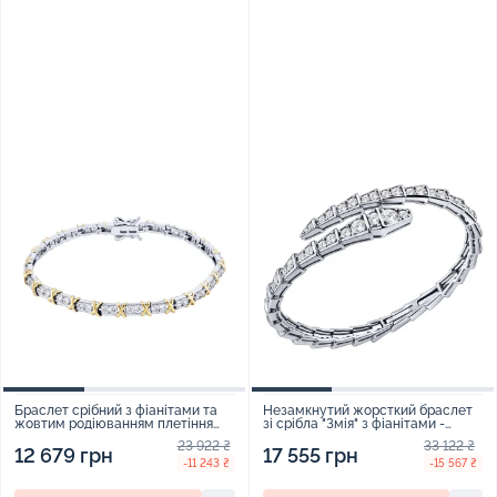
Браслет срібний з фіанітами та
Незамкнутий жорсткий браслет
жовтим родіюванням плетіння
зі срібла "Змія" з фіанітами -
фантазійне - 2236324
2166165
23 922 ₴
33 122 ₴
12 679 грн
17 555 грн
-11 243 ₴
-15 567 ₴