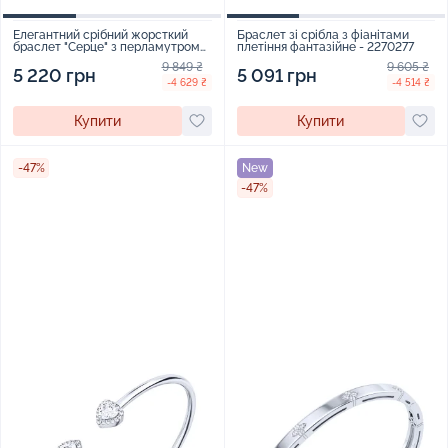
Елегантний срібний жорсткий
Браслет зі срібла з фіанітами
браслет "Серце" з перламутром
плетіння фантазійне - 2270277
та фіанітами - 1982537
9 849 ₴
9 605 ₴
5 220 грн
5 091 грн
-4 629 ₴
-4 514 ₴
Купити
Купити
-47%
New
-47%