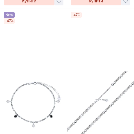
Купити
Купити
New
-47%
-47%