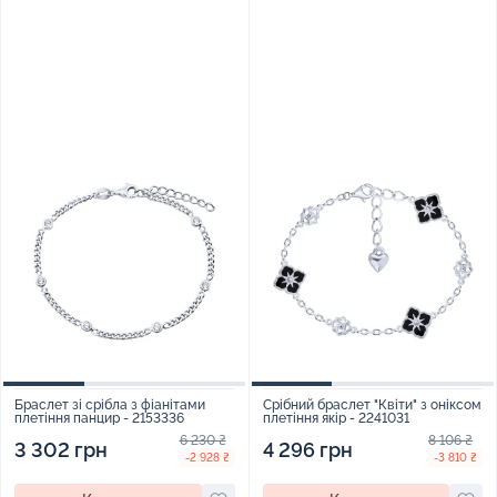
Браслет зі срібла з фіанітами
Срібний браслет "Квіти" з оніксом
плетіння панцир - 2153336
плетіння якір - 2241031
6 230 ₴
8 106 ₴
3 302 грн
4 296 грн
-2 928 ₴
-3 810 ₴