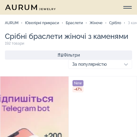
AURUM
Ювелірні прикраси
Браслети
Жіноче
Срібло
З ка
Срібні браслети жіночі з каменями
192 товари
Фільтри
New
-47%