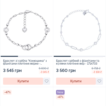
Браслет зі срібла "Конюшина" з
Браслет срібний з фіанітами та
фіанітами плетіння якірне -
кулями плетіння якір - 1714733
1521368
6 690 ₴
6 718 ₴
3 545 грн
3 560 грн
-3 145 ₴
-3 158 ₴
Купити
Купити
-47%
New
-47%