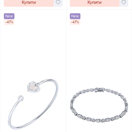
Купити
Купити
New
New
-47%
-47%