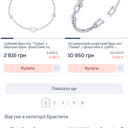
Срібний браслет "Серце" з
Незамкнений жорсткий браслет
перламутром, фіанітами та
"Ланки" з фіанітами в сріблі -
плетінням панцир - 1961631
2088981
5 313 ₴
20 472 ₴
2 816 грн
10 850 грн
-2 497 ₴
-9 622 ₴
Купити
Купити
Показати ще
1
2
3
...
9
Відгуки в категорії Браслети