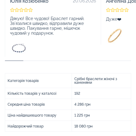
Юлія Козюбенко
Ангеліна До
20.06.2026
Дякую! Все чудово! Браслет гарний.
Дуже❤️
Зв`язалися швидко, відправили дуже
швидко. Пакування гарне, мішечок
чудовий у подарунок.
Срібні браслети жіночі з
Категорія товарів
каменями
Кількість товарів у каталозі
192
Середня ціна товарів
4 286 грн
Ціна найдешевшого товару
1 225 грн
Найдорожчий товар
18 080 грн