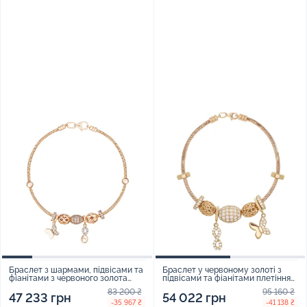
Браслет з шармами, підвісами та
Браслет у червоному золоті з
фіанітами з червоного золота
підвісами та фіанітами плетіння
плетіння снейк - 1737931
снейк - 1615847
83 200 ₴
95 160 ₴
47 233 грн
54 022 грн
-35 967 ₴
-41 138 ₴