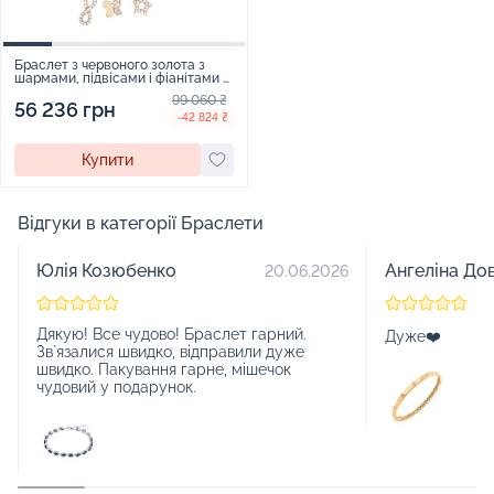
Браслет з червоного золота з
шармами, підвісами і фіанітами -
1725359
99 060 ₴
56 236 грн
-42 824 ₴
Купити
Відгуки в категорії Браслети
Юлія Козюбенко
Ангеліна До
20.06.2026
Дякую! Все чудово! Браслет гарний.
Дуже❤️
Зв`язалися швидко, відправили дуже
швидко. Пакування гарне, мішечок
чудовий у подарунок.