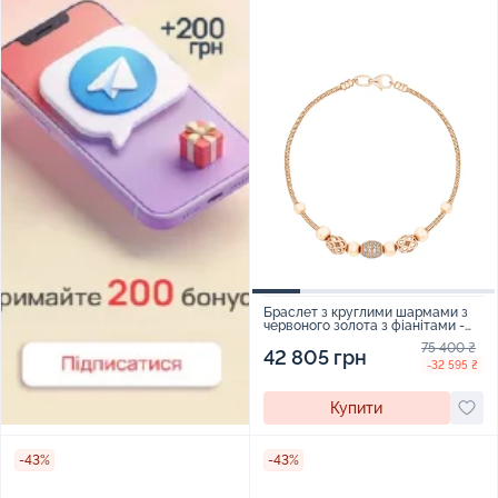
Браслет з круглими шармами з
червоного золота з фіанітами -
1723253
75 400 ₴
42 805 грн
-32 595 ₴
Купити
-43%
-43%