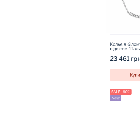
Кольє в білом
підвісом "Пал
діамантів плет
1708531
23 461 гр
Купи
SALE -60%
New