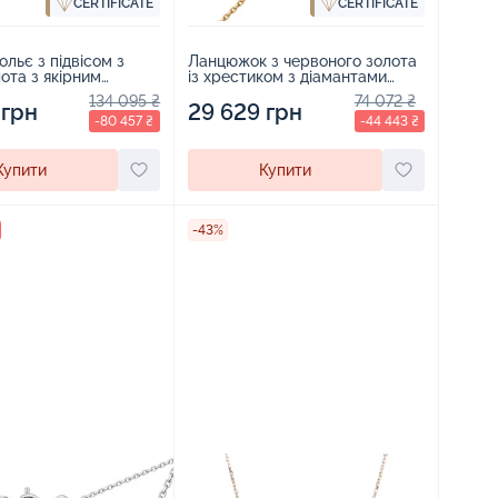
CERTIFICATE
CERTIFICATE
ольє з підвісом з
Ланцюжок з червоного золота
лота з якірним
із хрестиком з діамантами
 з діамантами та
якірне плетіння - 457736
134 095 ₴
74 072 ₴
ми - 1919006
 грн
29 629 грн
-80 457 ₴
-44 443 ₴
Купити
Купити
-43%