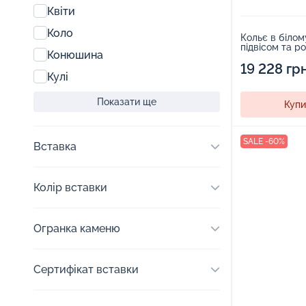
Квіти
Коло
Кольє в білом
підвісом та р
Конюшина
у якірному пле
19 228 гр
Кулі
Показати ще
Купи
SALE -60%
Вставка
Колір вставки
Огранка каменю
Сертифікат вставки