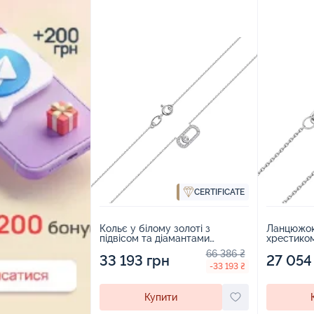
CERTIFICATE
Кольє у білому золоті з
Ланцюжок 
підвісом та діамантами
хрестиком
плетіння якір - 2115488
плетіння -
66 386 ₴
33 193 грн
27 054
-33 193 ₴
Купити