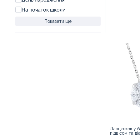
На початок школи
Показати ще
Ланцюжок у бі
підвісом та д
плетіння - 17