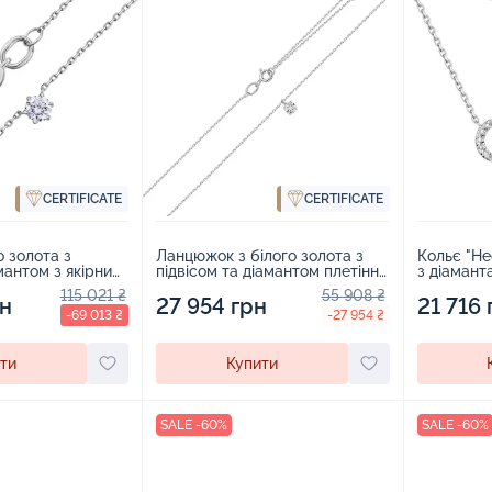
CERTIFICATE
CERTIFICATE
о золота з
Ланцюжок з білого золота з
Кольє "Не
амантом з якірним
підвісом та діамантом плетіння
з діамант
847842
якір - 2115526
1707727
115 021 ₴
55 908 ₴
рн
27 954 грн
21 716 
-69 013 ₴
-27 954 ₴
ти
Купити
SALE -60%
SALE -60%