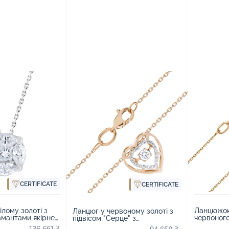
CERTIFICATE
CERTIFICATE
лому золоті з
Ланцюжок 
Ланцюг у червоному золоті з
іамантами якірне
червоного
підвісом "Серце" з
28883
діамантам
"танцюючим" діамантом