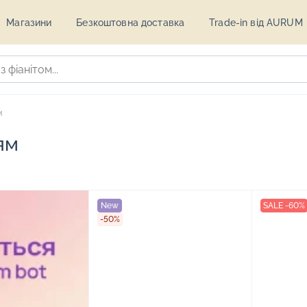
Магазини
Безкоштовна доставка
Trade-in від AURUM
м
ям
New
SALE -60%
-50%