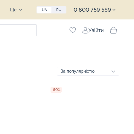
0 800 759 569
Ще
UA
RU
Увійти
-50%