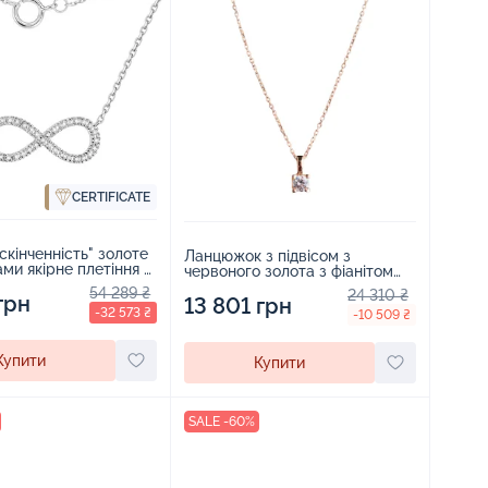
CERTIFICATE
скінченність" золоте
Ланцюжок з підвісом з
ами якірне плетіння -
червоного золота з фіанітом
якірне плетіння - 452145
54 289 ₴
24 310 ₴
грн
13 801 грн
-32 573 ₴
-10 509 ₴
Купити
Купити
SALE -60%