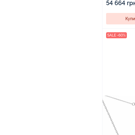
54 664 гр
Купи
SALE -60%