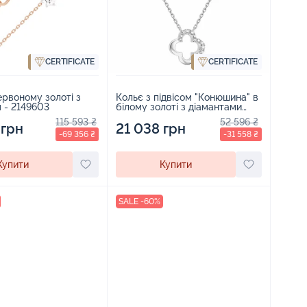
CERTIFICATE
CERTIFICATE
ервоному золоті з
Кольє з підвісом "Конюшина" в
 - 2149603
білому золоті з діамантами
якірне плетіння - 1707729
115 593 ₴
52 596 ₴
 грн
21 038 грн
-69 356 ₴
-31 558 ₴
Купити
Купити
SALE -60%