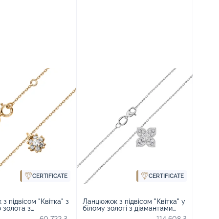
CERTIFICATE
CERTIFICATE
з підвісом "Квітка" з
Ланцюжок з підвісом "Квітка" у
 золота з
білому золоті з діамантами
и в якірному плетінні
плетіння якір - 1987638