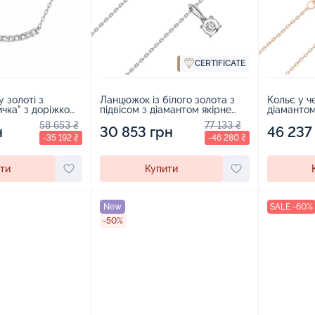
CERTIFICATE
у золоті з
Ланцюжок із білого золота з
Кольє у ч
ичка" з доріжкою
підвісом з діамантом якірне
діамантом
іння якір -
плетіння - 457747
58 653 ₴
77 133 ₴
н
30 853 грн
46 237
-35 192 ₴
-46 280 ₴
ти
Купити
New
SALE -60%
-50%