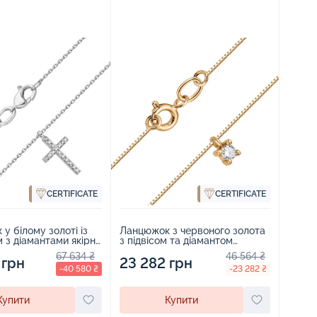
CERTIFICATE
CERTIFICATE
у білому золоті із
Ланцюжок з червоного золота
 з діамантами якірне
з підвісом та діамантом
 457737
плетіння венеціанське -
67 634 ₴
46 564 ₴
 грн
1778580
23 282 грн
-40 580 ₴
-23 282 ₴
Купити
Купити