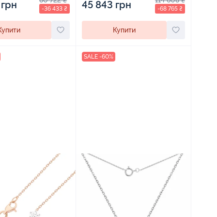
60 722 ₴
114 608 ₴
 грн
45 843 грн
-36 433 ₴
-68 765 ₴
Купити
Купити
SALE -60%