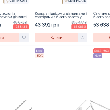
CERTIFICATE
CERTIFICATE
у золоті з
Кольє з підвісом з діамантами і
Стильне к
озсипом діамантів
сапфірами з білого золота у
білого зо
тінні - 1707731
якірному плетінні - 1614093
плетінням
48 071 ₴
108 477 ₴
н
43 391 грн
смарагда
53 638
-28 843 ₴
-65 086 ₴
ти
Купити
New
SALE -60%
-50%
New