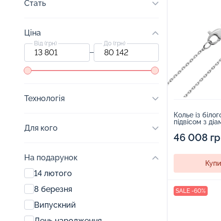
Стать
Ціна
Від (грн)
До (грн)
Технологія
Колье із білог
підвісом з ді
Для кого
плетінням - 1
46 008 г
На подарунок
Купи
14 лютого
8 березня
SALE -60%
Випускний
День народження