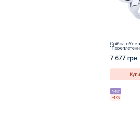
Срібна об'єм
"Переплетення
7 677 грн
Купи
New
-47%