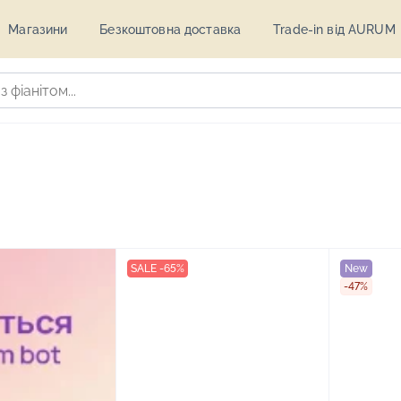
Магазини
Безкоштовна доставка
Trade-in від AURUM
SALE -65%
New
-47%