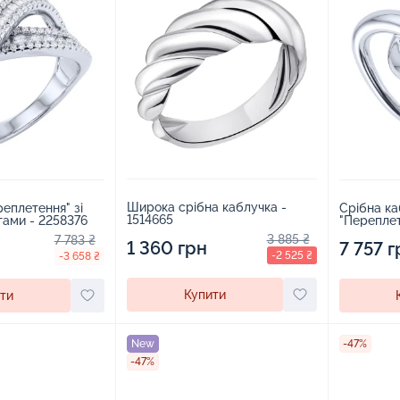
Широка срібна каблучка -
еплетення" зі
Срібна ка
1514665
срібла з фіанітами - 2258376
3 885 ₴
7 783 ₴
1 360 грн
7 757 г
-2 525 ₴
-3 658 ₴
Купити
ти
New
-47%
-47%