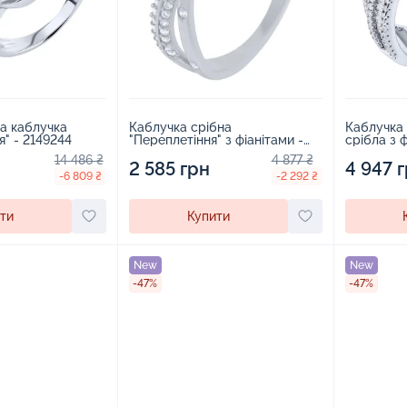
на каблучка
Каблучка срібна
Каблучка 
" - 2149244
"Переплетіння" з фіанітами -
1682869
14 486 ₴
4 877 ₴
2 585 грн
4 947 
-6 809 ₴
-2 292 ₴
ти
Купити
New
New
-47%
-47%