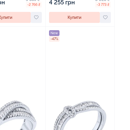
рн
4 255 грн
-2 766 ₴
-3 773 ₴
Купити
Купити
New
-47%