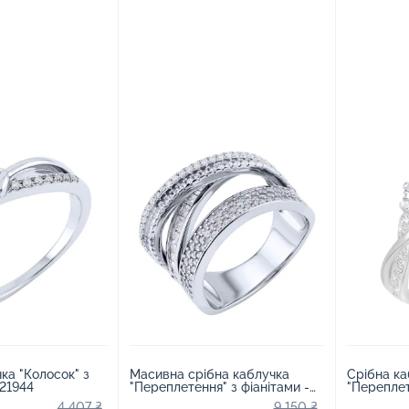
Срібна ка
ка "Колосок" з
Масивна срібна каблучка
"Переплет
и - 2221944
"Переплетення" з фіанітами -
фіаніту - 
2205815
4 407 ₴
9 150 ₴