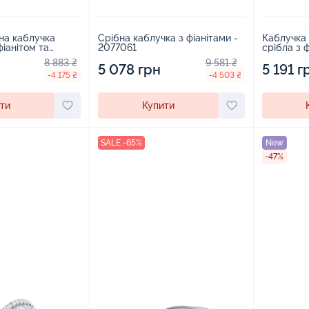
на каблучка
Срібна каблучка з фіанітами -
Каблучка 
 фіанітом та
2077061
2104443
8 883 ₴
9 581 ₴
5 078 грн
5 191 г
-4 175 ₴
-4 503 ₴
ти
Купити
SALE -65%
New
-47%