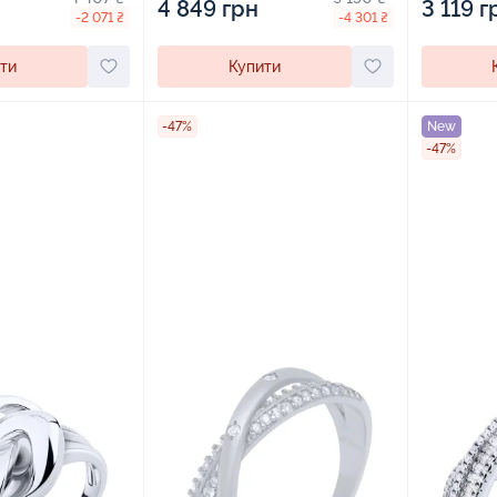
3 119 г
4 849 грн
-2 071 ₴
-4 301 ₴
ти
Купити
-47%
New
-47%