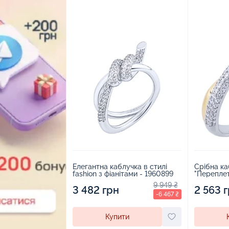
Елегантна каблучка в стилі
Срібна ка
fashion з фіанітами - 1960899
"Переплет
жовтим р
9 949 ₴
3 482 грн
2090939
2 563 
-6 467 ₴
Купити