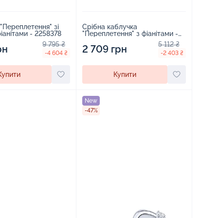
"Переплетення" зі
Срібна каблучка
срібла з фіанітами - 2258378
"Переплетення" з фіанітами -
2262522
9 795 ₴
5 112 ₴
рн
2 709 грн
-4 604 ₴
-2 403 ₴
Купити
Купити
New
-47%