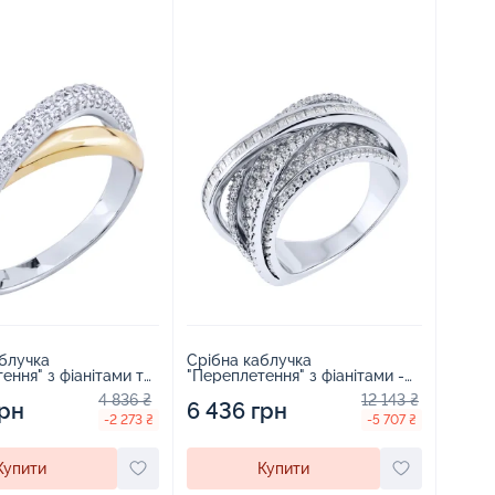
блучка
Срібна каблучка
ення" з фіанітами та
"Переплетення" з фіанітами -
одіюванням -
2258377
4 836 ₴
12 143 ₴
грн
6 436 грн
-2 273 ₴
-5 707 ₴
Купити
Купити