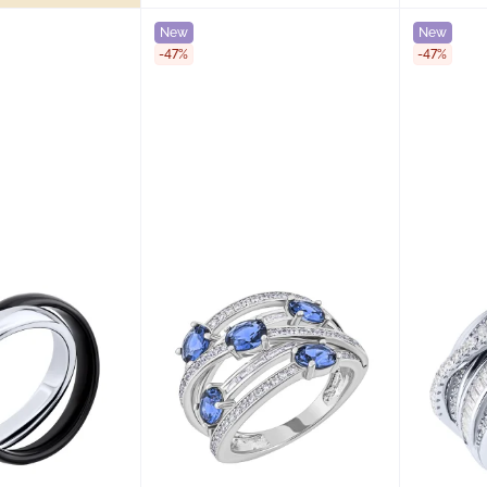
New
New
-47%
-47%