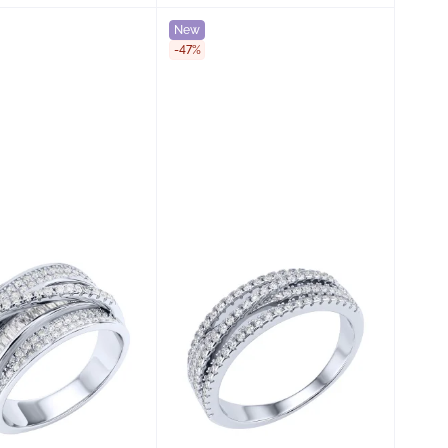
New
-47%