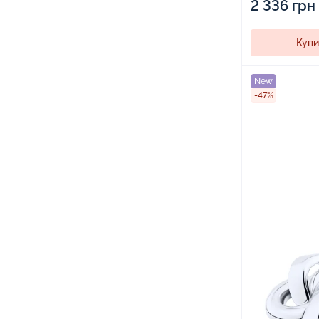
2 336 грн
Купи
New
-47%