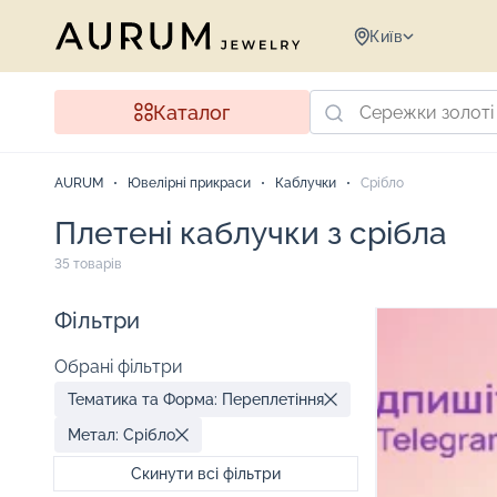
Київ
Каталог
AURUM
Ювелірні прикраси
Каблучки
Срібло
Плетені каблучки з срібла
35 товарів
Фільтри
Обрані фільтри
Тематика та Форма: Переплетіння
Метал: Срібло
Скинути всі фільтри