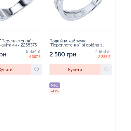
"Переплетення" зі
Подвійна каблучка
срібла з фіанітами - 2258375
"Переплетення" зі срібла з
фіанітами - 2216761
9 334 ₴
4 868 ₴
грн
2 580 грн
-4 387 ₴
-2 288 ₴
Купити
Купити
New
-47%