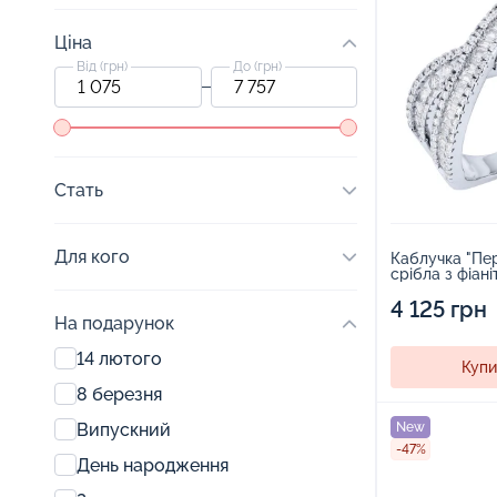
Ціна
Від (грн)
До (грн)
Стать
Для кого
Каблучка "Пер
4 125 грн
На подарунок
14 лютого
Купи
8 березня
Випускний
New
-47%
День народження