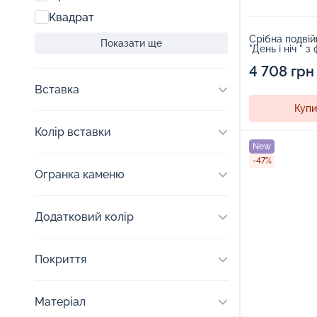
Квадрат
Срібна подвій
Показати ще
"День і ніч " з
керамікою - 
4 708 грн
Вставка
Купи
Колір вставки
New
-47%
Огранка каменю
Додатковий колір
Покриття
Матеріал