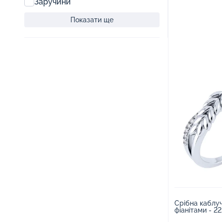
Заручини
Показати ще
Срібна каблуч
фіанітам