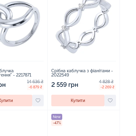
блучка
Срібна каблучка з фіанітами -
"Переплетення" - 2217871
2022549
14 636 ₴
4 828 ₴
рн
2 559 грн
-6 879 ₴
-2 269 ₴
Купити
Купити
New
-47%