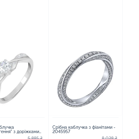
блучка
Срібна каблучка з фіанітами -
ення" з доріжками
2045957
1576666
5 885 ₴
8 028 ₴