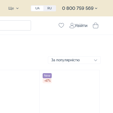
0 800 759 569
Ще
UA
RU
Увійти
New
-47%