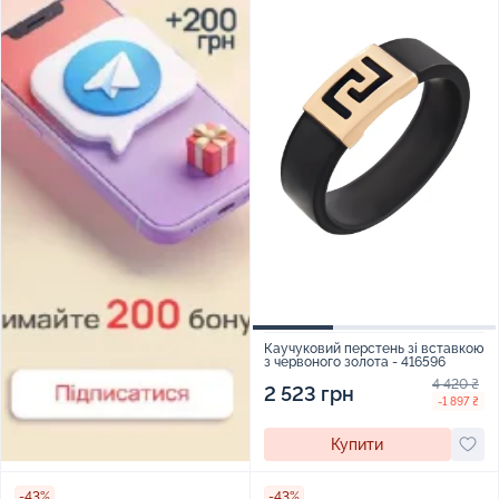
Каучуковий перстень зі вставкою
з червоного золота - 416596
4 420 ₴
2 523 грн
-1 897 ₴
Купити
-43%
-43%