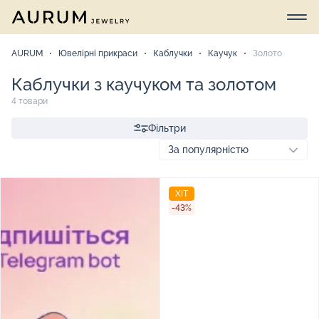
AURUM
Ювелірні прикраси
Каблучки
Каучук
Золото
Каблучки з каучуком та золотом
4 товари
Фільтри
ХІТ
-43%