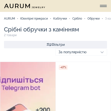
AURUM
Ювелірні прикраси
Каблучки
Срібло
Обручки
З к
Срібні обручки з камінням
2 товари
Фільтри
-47%