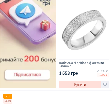
Каблучка зі срібла з фіанітами -
1450477
2 930 ₴
1 553 грн
-1 377 ₴
Купити
ХІТ
-47%