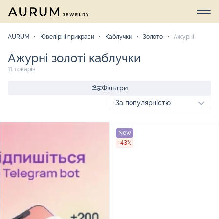
AURUM
Ювелірні прикраси
Каблучки
Золото
Ажурні
Ажурні золоті каблучки
11 товарів
Фільтри
New
-43%