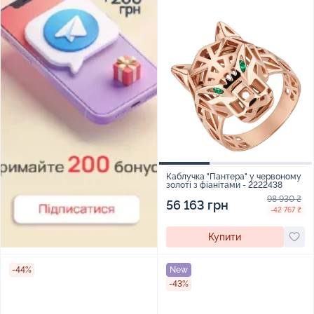
Каблучка "Пантера" у червоному
золоті з фіанітами - 2222438
98 930 ₴
56 163 грн
-42 767 ₴
Купити
-44%
New
-43%