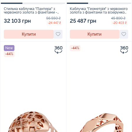
Стильна каблучка "Пантера" з
Каблучка "Геометрія" з червоного
червоного золота з фіанітами -
золота з фіанітами та візерунком
1984655
- 2255770
56 550 ₴
45 890 ₴
32 103 грн
25 487 грн
-24 447 ₴
-20 403 ₴
Купити
Купити
New
-44%
-44%