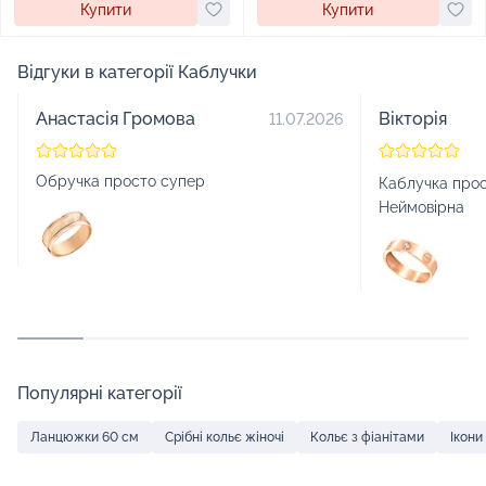
Купити
Купити
Відгуки в категорії Каблучки
Анастасія Громова
Вікторія
11.07.2026
Обручка просто супер
Каблучка прос
Неймовірна
Популярні категорії
Ланцюжки 60 см
Срібні кольє жіночі
Кольє з фіанітами
Ікони