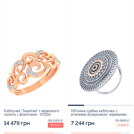
Каблучка "Завитки" з червоного
Об'ємна срібна каблучка з
золота з фіанітами - 971114
етнічним візерунком, чорнінням
та золотою накладкою - 2117658
33 020 ₴
13 668 ₴
14 479 грн
7 244 грн
-18 541 ₴
-6 424 ₴