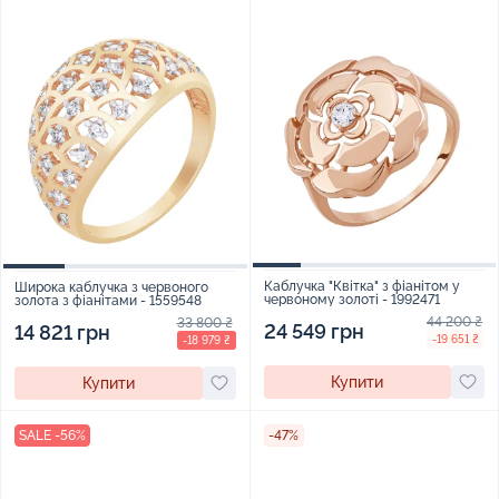
Каблучка "Квітка" з фіанітом у
Широка каблучка з червоного
червоному золоті - 1992471
золота з фіанітами - 1559548
44 200 ₴
33 800 ₴
24 549 грн
14 821 грн
-19 651 ₴
-18 979 ₴
Купити
Купити
SALE -56%
-47%