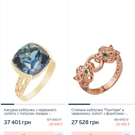
Ажурна каблучка з червоного
Стильна каблучка "Пантери" в
золота з топазом лондон -
червоному золоті з фіанітами -
1614091
1974721
67 340 ₴
48 490 ₴
37 401 грн
27 528 грн
-29 939 ₴
-20 962 ₴