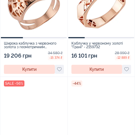
Широка каблучка з червоного
Каблучка у червоному золоті
золота з геометричним
"Грані" - 2159732
візерунком - 2255765
34 580 ₴
28 990 ₴
19 206 грн
16 101 грн
-15 374 ₴
-12 889 ₴
Купити
Купити
SALE -56%
-44%