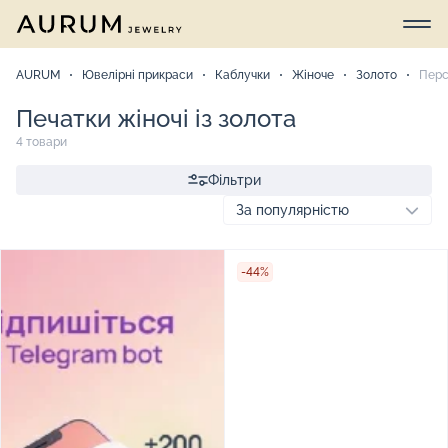
AURUM
Ювелірні прикраси
Каблучки
Жіноче
Золото
Перс
Печатки жіночі із золота
4 товари
Фільтри
-44%