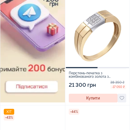
Перстень-печатка з
комбінованого золота з
фіанітами - 1467801
38 350 ₴
21 300 грн
-17 050 ₴
Купити
ХІТ
-44%
-43%