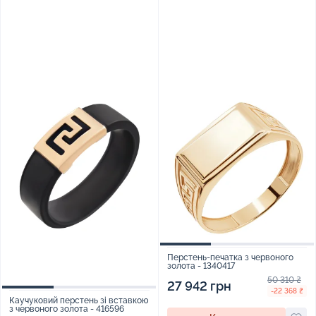
Перстень-печатка з червоного
золота - 1340417
50 310 ₴
27 942 грн
-22 368 ₴
Каучуковий перстень зі вставкою
з червоного золота - 416596