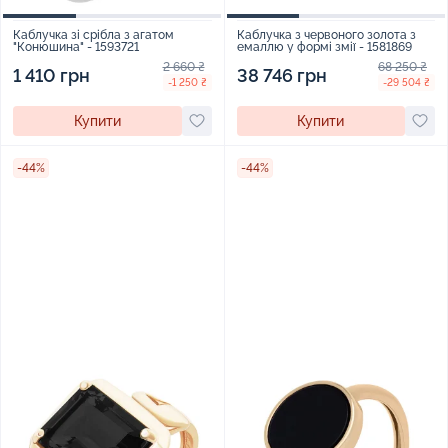
Каблучка зі срібла з агатом
Каблучка з червоного золота з
"Конюшина" - 1593721
емаллю у формі змії - 1581869
2 660 ₴
68 250 ₴
1 410 грн
38 746 грн
-1 250 ₴
-29 504 ₴
Купити
Купити
-44%
-44%