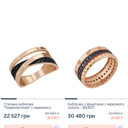
Стильна каблучка
Каблучка з фіанітами з червоного
"Переплетення" з червоного
золота - 1613577
золота з фіанітами - 1879193
40 560 ₴
53 690 ₴
22 527 грн
30 480 грн
-18 033 ₴
-23 210 ₴