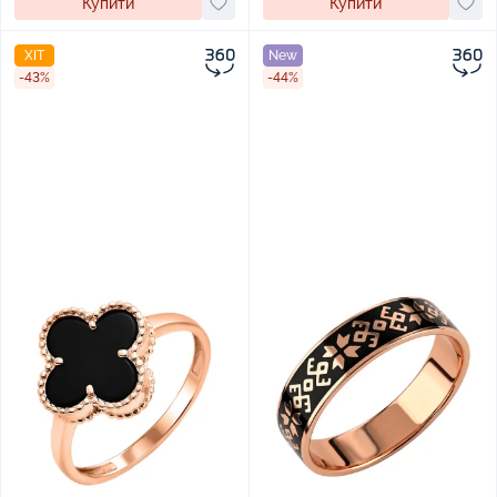
Купити
Купити
ХІТ
New
-43%
-44%