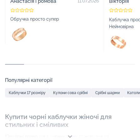
Анастасія Громова
Вікторія
11.07.2026
Обручка просто супер
Каблучка прос
Неймовірна
Популярні категорії
Каблучки 17 розміру
Кулони сова срібні
Срібні шарми
Католи
Купити чорні каблучки жіночі для
стильних і сміливих
Ювелірні прикраси в чорних тонах стають дедалі