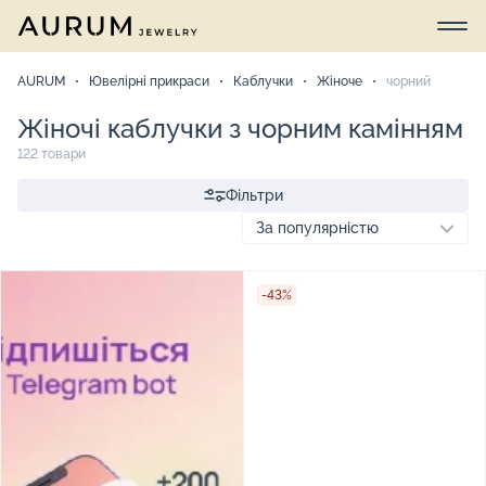
AURUM
Ювелірні прикраси
Каблучки
Жіноче
чорний
Жіночі каблучки з чорним камінням
122 товари
Фільтри
-43%