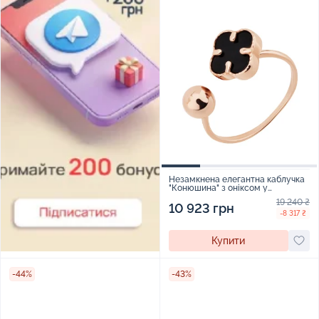
Незамкнена елегантна каблучка
"Конюшина" з оніксом у
червоному золоті - 2093461
19 240 ₴
10 923 грн
-8 317 ₴
Купити
-44%
-43%