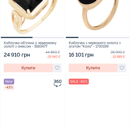
Каблучка об'ємна у червоному
Каблучка з червоного золота з
золоті з оніксом - 1683477
агатом "Коло" - 1730199
44 850 ₴
28 990 ₴
24 910 грн
16 101 грн
-19 940 ₴
-12 889 ₴
Купити
Купити
New
SALE -60%
-43%