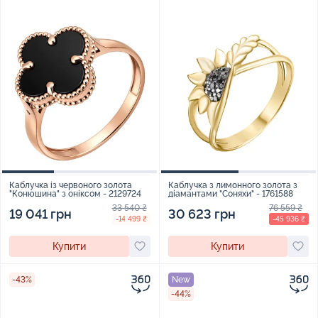
Каблучка із червоного золота
Каблучка з лимонного золота з
"Конюшина" з оніксом - 2129724
діамантами "Соняхи" - 1761588
33 540 ₴
76 559 ₴
19 041 грн
30 623 грн
-14 499 ₴
-45 936 ₴
Купити
Купити
-43%
New
-44%