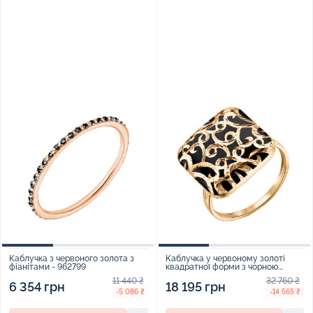
Каблучка з червоного золота з
Каблучка у червоному золоті
фіанітами - 962799
квадратної форми з чорною
емаллю - 1433982
11 440 ₴
32 760 ₴
6 354 грн
18 195 грн
-5 086 ₴
-14 565 ₴