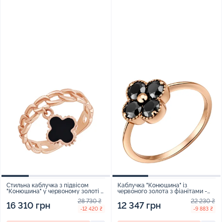
Стильна каблучка з підвісом
Каблучка "Конюшина" із
"Конюшина" у червоному золоті з
червоного золота з фіанітами -
емаллю - 1942399
2248193
28 730 ₴
22 230 ₴
16 310 грн
12 347 грн
-12 420 ₴
-9 883 ₴