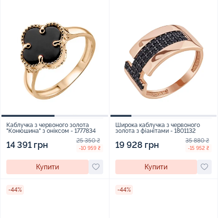
Каблучка з червоного золота
Широка каблучка з червоного
"Конюшина" з оніксом - 1777834
золота з фіанітами - 1801132
25 350 ₴
35 880 ₴
14 391 грн
19 928 грн
-10 959 ₴
-15 952 ₴
Купити
Купити
-44%
-44%