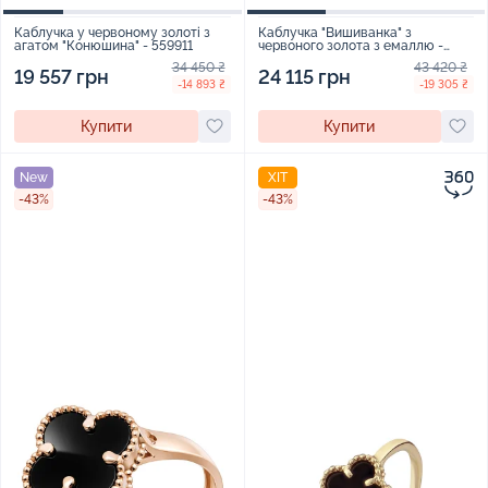
Каблучка у червоному золоті з
Каблучка "Вишиванка" з
агатом "Конюшина" - 559911
червоного золота з емаллю -
2267485
34 450 ₴
43 420 ₴
19 557 грн
24 115 грн
-14 893 ₴
-19 305 ₴
Купити
Купити
New
ХІТ
-43%
-43%