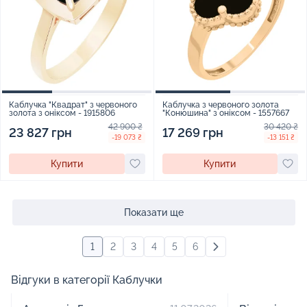
Каблучка "Квадрат" з червоного
Каблучка з червоного золота
золота з оніксом - 1915806
"Конюшина" з оніксом - 1557667
42 900 ₴
30 420 ₴
23 827 грн
17 269 грн
-19 073 ₴
-13 151 ₴
Купити
Купити
Показати ще
1
2
3
4
5
6
Відгуки в категорії Каблучки